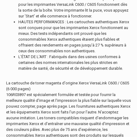
pour les imprimantes VersaLink C600 / C605 fonctionnent dès
la sortie de la boîte. Votre imprimante lit la puce, vous appuyez
sur 'Start' et elle commence à fonctionner.
HAUTES PERFORMANCES : Les cartouches authentiques Xerox
sont conçues pour que les imprimantes Xerox fonctionnent au
mieux. Des tests indépendants ont prouvé que les
consommables Xerox authentiques étaient plus fiables et
offraient des rendements en pages jusqu'à 27 % supérieurs à
ceux des consommables non authentiques.
L'ÉTAT DE L'ART : Fabriqués dans des usines conformes à
certaines des normes internationales les plus strictes en
matière de santé, de sécurité et de développement durable.
La cartouche de toner magenta d'origine Xerox VersaLink C600 / C605
(6 000 pages)
106R03897 est spécialement formulée et testée pour fournir la
meilleure qualité d'image et l'impression la plus fiable sur laquelle vous
pouvez compter, page après page. Les fournitures authentiques Xerox
et les équipements Xerox sont faits l'un pour l'autre. N'acceptez
aucune imitation. Les toners compatibles risquent d'endommager les
imprimantes Xerox et d'entraîner une mauvaise qualité d'impression et
des couleurs pâles. Avec plus de 75 ans d'expérience, les
consommables Xerox authentiques sont des produits sur lesquels