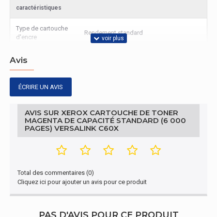
caractéristiques
Type de cartouche
Rendement standard
d'encre
Autres caractéristiques
Avis
Cartouche De Toner Magenta De Capacité
Nom du produit
ÉCRIRE UN AVIS
Standard (6 000 Pages) Versalink C60X
Contenu de l'emballage
AVIS SUR XEROX CARTOUCHE DE TONER
MAGENTA DE CAPACITÉ STANDARD (6 000
PAGES) VERSALINK C60X
Quantité par paquet
1 pièce(s)
Emballage
Largeur de
Total des commentaires (0)
105 mm
l'emballage
Cliquez ici pour ajouter un avis pour ce produit
Profondeur de
205 mm
l'emballage
PAS D'AVIS POUR CE PRODUIT