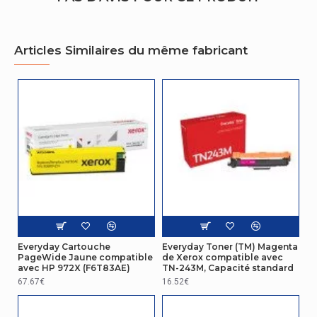
Hauteur de
95 mm
l'emballage
Articles Similaires du même fabricant
Poids du paquet
279,4 g
Autres caractéristiques
Type
Original
Everyday Cartouche
Everyday Toner (TM) Magenta
PageWide Jaune compatible
de Xerox compatible avec
avec HP 972X (F6T83AE)
TN-243M, Capacité standard
67.67€
16.52€