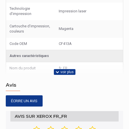
Technologie
Impression laser
d'impression
Cartouche d'impression,
Magenta
couleurs
Code OEM
CF413A
Autres caractéristiques
Nom du produit
fr_FR
Contenu de l'emballage
Avis
Quantité par paquet
1 pièce(s)
ÉCRIRE UN AVIS
Autres caractéristiques
AVIS SUR XEROX FR_FR
Type
Original