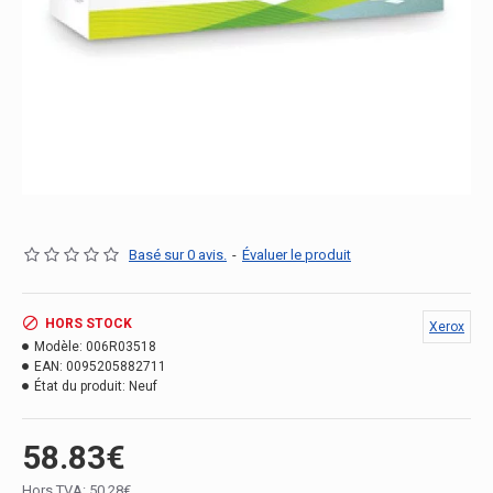
Basé sur 0 avis.
-
Évaluer le produit
HORS STOCK
Xerox
Modèle:
006R03518
EAN:
0095205882711
État du produit:
Neuf
58.83€
Hors TVA: 50.28€