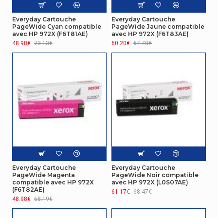
Everyday Cartouche
Everyday Cartouche
PageWide Cyan compatible
PageWide Jaune compatible
avec HP 972X (F6T81AE)
avec HP 972X (F6T83AE)
48.98€
73.13€
60.20€
67.70€
Everyday Cartouche
Everyday Cartouche
PageWide Magenta
PageWide Noir compatible
compatible avec HP 972X
avec HP 972X (L0S07AE)
(F6T82AE)
61.17€
68.47€
48.98€
68.19€