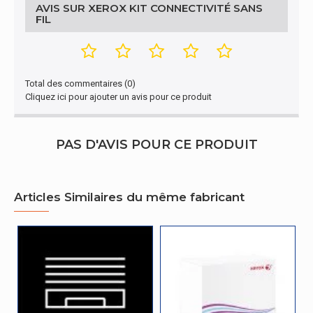
AVIS SUR XEROX KIT CONNECTIVITÉ SANS
FIL
Autres caractéristiques
Type
Adaptateur
Total des commentaires (0)
Certificat
Cliquez ici pour ajouter un avis pour ce produit
Certification
CE, UKCA
PAS D'AVIS POUR CE PRODUIT
Détails techniques
Certificats de durabilité
CE, UKCA
Articles Similaires du même fabricant