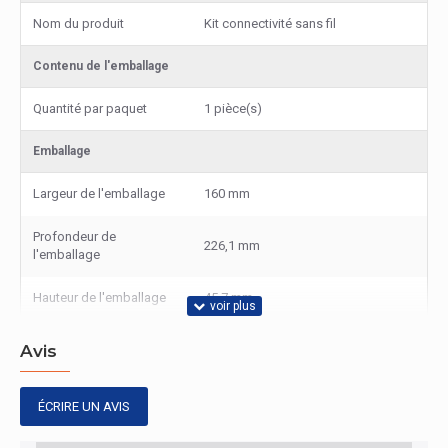
Nom du produit
Kit connectivité sans fil
Contenu de l'emballage
Quantité par paquet
1 pièce(s)
Emballage
Largeur de l'emballage
160 mm
Profondeur de
226,1 mm
l'emballage
Hauteur de l'emballage
45,7 mm
Poids du paquet
272,1 g
Avis
Caractéristiques
ÉCRIRE UN AVIS
Compatibilité des
Multifonctionel
périphériques