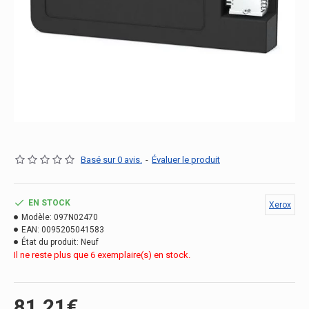
Basé sur 0 avis.
-
Évaluer le produit
EN STOCK
Xerox
Modèle:
097N02470
EAN:
0095205041583
État du produit:
Neuf
Il ne reste plus que 6 exemplaire(s) en stock.
81.21€