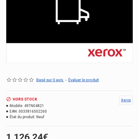
Basé sur 0 avis.
-
Évaluer le produit
HORS STOCK
Xerox
Modèle:
497N04821
EAN:
0033816502260
État du produit:
Neuf
1,126.24€