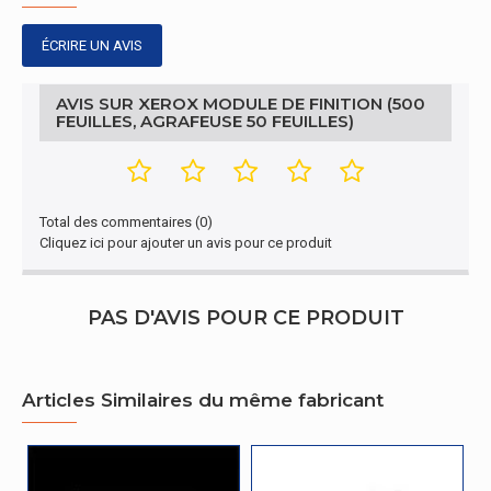
l'emballage
ÉCRIRE UN AVIS
Hauteur de
390 mm
l'emballage
AVIS SUR XEROX MODULE DE FINITION (500
FEUILLES, AGRAFEUSE 50 FEUILLES)
Poids du paquet
8,73 kg
Caractéristiques
Compatibilité
Total des commentaires (0)
des
Imprimante laser/LED
Cliquez ici pour ajouter un avis pour ce produit
périphériques
Autres caractéristiques
PAS D'AVIS POUR CE PRODUIT
Type
Finitions
Articles Similaires du même fabricant