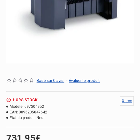
Basé sur 0 avis.
-
Évaluer le produit
HORS STOCK
Xerox
Modèle:
097S04952
EAN:
0095205847642
État du produit:
Neuf
731.95€