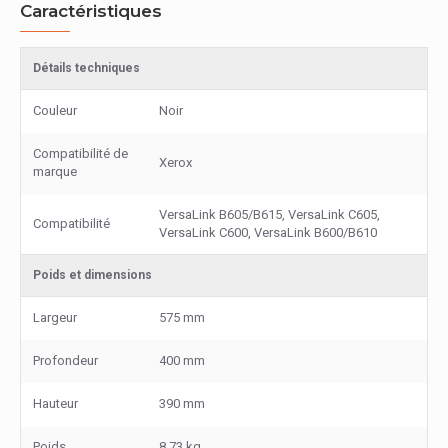
Caractéristiques
Détails techniques
Couleur
Noir
Compatibilité de
Xerox
marque
VersaLink B605/B615, VersaLink C605,
Compatibilité
VersaLink C600, VersaLink B600/B610
Poids et dimensions
Largeur
575 mm
Profondeur
400 mm
Hauteur
390 mm
Poids
8,73 kg