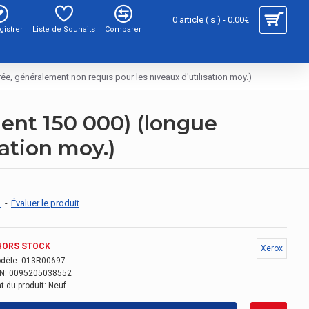
0 article ( s ) - 0.00€
gistrer
Liste de Souhaits
Comparer
, généralement non requis pour les niveaux d'utilisation moy.)
ent 150 000) (longue
ation moy.)
.
-
Évaluer le produit
HORS STOCK
Xerox
dèle:
013R00697
N:
0095205038552
t du produit:
Neuf