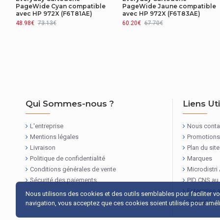
PageWide Cyan compatible
PageWide Jaune compatible
avec HP 972X (F6T81AE)
avec HP 972X (F6T83AE)
48.98€
73.13€
60.20€
67.70€
Qui Sommes-nous ?
Liens Ut
L'entreprise
Nous conta
Mentions légales
Promotions
Livraison
Plan du site
Politique de confidentialité
Marques
Conditions générales de vente
Microdistri
Sécurité des paiements
PID CNS au
Enterprise 
Nous utilisons des cookies et des outils semblables pour faciliter v
Pentest Lu
navigation, vous acceptez que ces cookies soient utilisés pour amélio