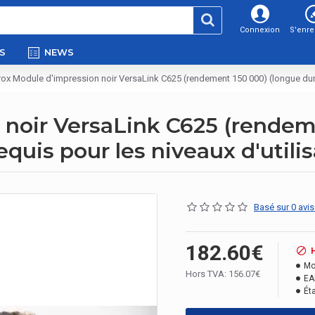
Connexion
S'enre
S
NEWS
ox Module d'impression noir VersaLink C625 (rendement 150 000) (longue durée
 noir VersaLink C625 (rendem
uis pour les niveaux d'utilis
Basé sur 0 avis
182.60€
Mo
Hors TVA: 156.07€
EA
Éta