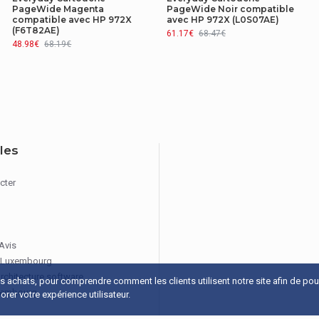
PageWide Magenta
PageWide Noir compatible
compatible avec HP 972X
avec HP 972X (L0S07AE)
(F6T82AE)
61.17€
68.47€
48.98€
68.19€
iles
cter
 Avis
 Luxembourg
architecture software
os achats, pour comprendre comment les clients utilisent notre site afin de po
xembourg
rer votre expérience utilisateur.