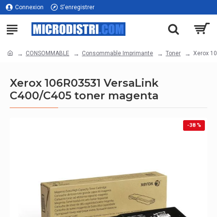
Connexion
S'enregistrer
CONSOMMABLE
Consommable Imprimante
Toner
Xerox 1
Xerox 106R03531 VersaLink
C400/C405 toner magenta
-38 %