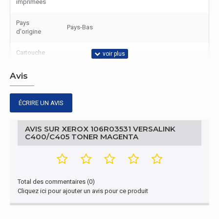
imprimées
Pays
Pays-Bas
d'origine
Cartouche
d'impression,
Magenta
couleurs
Avis
Autres caractéristiques
ÉCRIRE UN AVIS
Nom du
VersaLink C400/C405 - Cartouche de toner magenta tr
produit
haute capacité (8 000 pages)
AVIS SUR XEROX 106R03531 VERSALINK
C400/C405 TONER MAGENTA
Contenu de l'emballage
Quantité par
1 pièce(s)
paquet
Total des commentaires (0)
Cliquez ici pour ajouter un avis pour ce produit
Autres caractéristiques
Type
Original