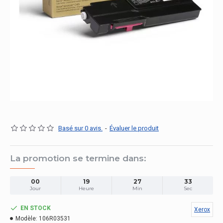
Basé sur 0 avis.
-
Évaluer le produit
La promotion se termine dans:
00
19
27
33
Jour
Heure
Min
Sec
EN STOCK
Xerox
Modèle:
106R03531