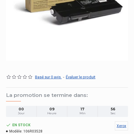
Basé sur 0 avis.
-
Évaluer le produit
La promotion se termine dans:
00
09
17
55
Jour
Heure
Min
Sec
EN STOCK
Xerox
Modèle:
106R03528