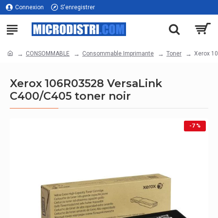
Connexion
S'enregistrer
CONSOMMABLE
Consommable Imprimante
Toner
Xerox 10
Xerox 106R03528 VersaLink
C400/C405 toner noir
-7 %