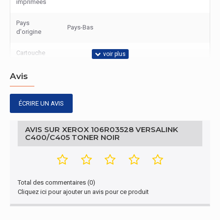
imprimées
Pays
Pays-Bas
d'origine
Cartouche
d'impression,
Noir
couleurs
Avis
Autres caractéristiques
ÉCRIRE UN AVIS
Nom du
VersaLink C400/C405 - Cartouche de toner noir très
produit
haute capacité (10 500 pages)
AVIS SUR XEROX 106R03528 VERSALINK
C400/C405 TONER NOIR
Contenu de l'emballage
Quantité par
1 pièce(s)
paquet
Total des commentaires (0)
Cliquez ici pour ajouter un avis pour ce produit
Autres caractéristiques
Type
Original