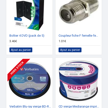
Boîtier 4 DVD (pack de 5)
Coupleur fiche F femelle-femelle
3.46€
1.01€
Ajout au panier
Ajout au panier
HORS STOCK
Verbatim Blu-ray vierge BD-R SL 6x 10p.
CD vierge Mediarange imprimable 700 Mo 52x (boite de 50)