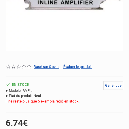
Basé sur 0 avis.
-
Évaluer le produit
EN STOCK
Générique
Modèle:
AMP-L
État du produit:
Neuf
Il ne reste plus que 5 exemplaire(s) en stock.
6.74€