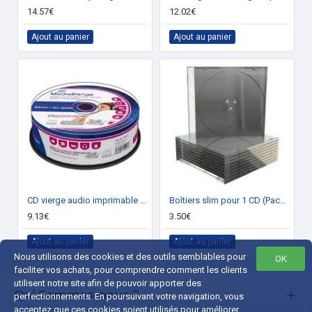
14.57€
12.02€
Ajout au panier
Ajout au panier
CD vierge audio imprimable Mediarange 700Mo 52x (Boite de 25)
Boîtiers slim pour 1 CD (Pack de 10)
9.13€
3.50€
Ajout au panier
Ajout au panier
Nous utilisons des cookies et des outils semblables pour
OK
faciliter vos achats, pour comprendre comment les clients
utilisent notre site afin de pouvoir apporter des
Qui Sommes-nous ?
perfectionnements. En poursuivant votre navigation, vous
acceptez que ces cookies soient utilisés pour améliorer