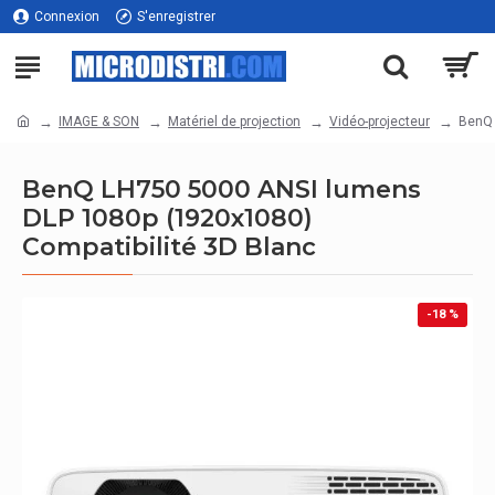
Connexion
S'enregistrer
IMAGE & SON
Matériel de projection
Vidéo-projecteur
BenQ 
BenQ LH750 5000 ANSI lumens
DLP 1080p (1920x1080)
Compatibilité 3D Blanc
-18 %