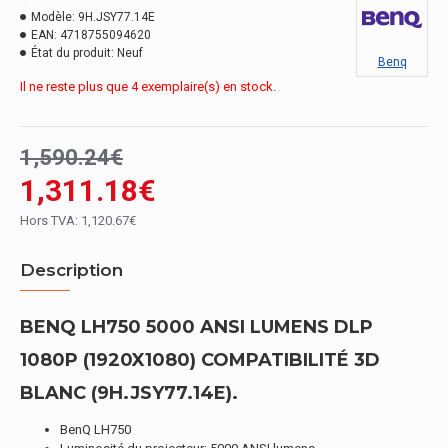
Modèle:
9H.JSY77.14E
EAN:
4718755094620
État du produit:
Neuf
Benq
Il ne reste plus que 4 exemplaire(s) en stock.
1,590.24€
1,311.18€
Hors TVA: 1,120.67€
Description
BENQ LH750 5000 ANSI LUMENS DLP
1080P (1920X1080) COMPATIBILITÉ 3D
BLANC (9H.JSY77.14E).
BenQ LH750