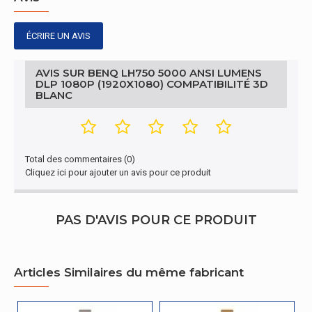
Hauteur
131,7 mm
Poids
5,5 kg
ÉCRIRE UN AVIS
Connectivité
AVIS SUR BENQ LH750 5000 ANSI LUMENS
DLP 1080P (1920X1080) COMPATIBILITÉ 3D
Type d'interface série
RS-232
BLANC
Connectivité
Quantité de ports de type A
2
Total des commentaires (0)
USB 2,0
Cliquez ici pour ajouter un avis pour ce produit
Connectivité
PAS D'AVIS POUR CE PRODUIT
Port DVI
Non
Quantité de ports HDMI
2
Articles Similaires du même fabricant
Sortie de casque
1