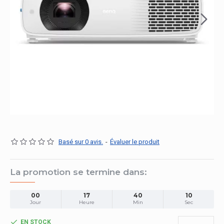
Basé sur 0 avis.
-
Évaluer le produit
La promotion se termine dans:
00
17
40
10
Jour
Heure
Min
Sec
EN STOCK