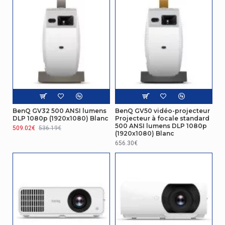
Écran
Écran integré
Non
Gestion d'énergie
Source d'énergie
Secteur
Gestion d'énergie
Tension d'entrée AC
100 - 240 V
BenQ GV32 500 ANSI lumens
BenQ GV50 vidéo-projecteur
DLP 1080p (1920x1080) Blanc
Projecteur à focale standard
500 ANSI lumens DLP 1080p
509.02€
536.19€
Fréquence d'entrée AC
50/60 Hz
(1920x1080) Blanc
656.30€
Audio
Haut-parleurs intégrés
Oui
Conditions environnementales
Température d'opération
0 - 40 °C