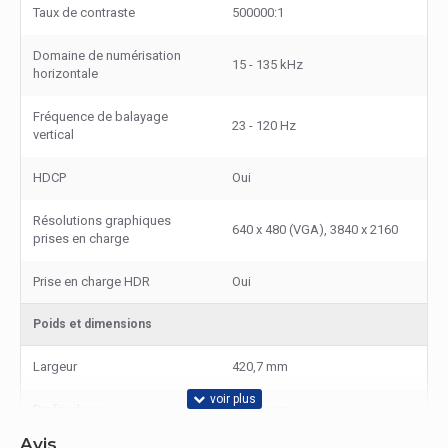
Taux de contraste
500000:1
Domaine de numérisation
15 - 135 kHz
horizontale
Fréquence de balayage
23 - 120 Hz
vertical
HDCP
Oui
Résolutions graphiques
640 x 480 (VGA), 3840 x 2160
prises en charge
Prise en charge HDR
Oui
Poids et dimensions
Largeur
420,7 mm
Profondeur
286,1 mm
Avis