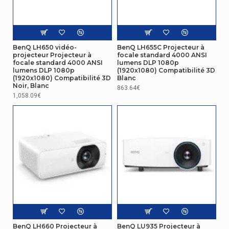
Emballage
Manuel d'utilisation
Oui
BenQ LH650 vidéo-
BenQ LH655C Projecteur à
Gestion d'énergie
projecteur Projecteur à
focale standard 4000 ANSI
focale standard 4000 ANSI
lumens DLP 1080p
lumens DLP 1080p
(1920x1080) Compatibilité 3D
Consommation d'énergie
(1920x1080) Compatibilité 3D
Blanc
0,5 W
(mode veille)
Noir, Blanc
863.64€
1,058.09€
Consommation électrique
360 W
Autres caractéristiques
Nom du produit
LH750
Connectivité
Type de connecteur HDMI
Pleine taille
Détails techniques
BenQ LH660 Projecteur à
BenQ LU935 Projecteur à