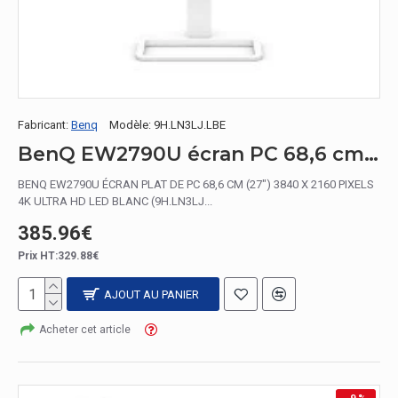
Fabricant:
Benq
Modèle:
9H.LN3LJ.LBE
BenQ EW2790U écran PC 68,6 cm (27") 3840 x 2160 pixels 4K Ultra HD LED Blanc
BENQ EW2790U ÉCRAN PLAT DE PC 68,6 CM (27") 3840 X 2160 PIXELS
4K ULTRA HD LED BLANC (9H.LN3LJ...
385.96€
Prix HT:329.88€
AJOUT AU PANIER
Acheter cet article