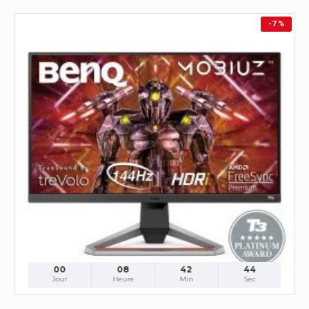
-7 %
00
08
42
42
Jour
Heure
Min
Sec