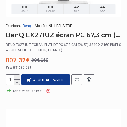
00
08
42
42
Jour
Heure
Min
Sec
Fabricant:
Benq
Modèle:
9H.LP2LA.TBE
BenQ EX271UZ écran PC 67,3 cm (26.5") 3840 x 2160 pixels 4K Ultra HD OLED Noir, Blanc
BENQ EX271UZ ÉCRAN PLAT DE PC 67,3 CM (26.5") 3840 X 2160 PIXELS
4K ULTRA HD OLED NOIR, BLANC (..
807.32€
994.64€
Prix HT:690.02€
AJOUT AU PANIER
Acheter cet article