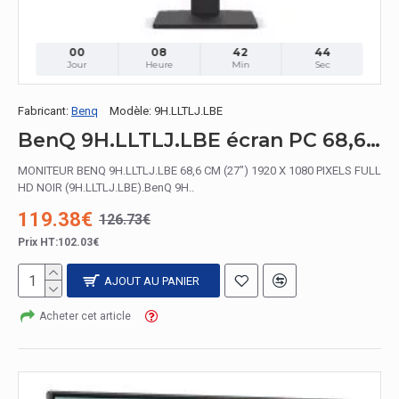
00
08
42
42
Jour
Heure
Min
Sec
Fabricant:
Benq
Modèle:
9H.LLTLJ.LBE
BenQ 9H.LLTLJ.LBE écran PC 68,6 cm (27") 1920 x 1080 pixels Full HD Noir
MONITEUR BENQ 9H.LLTLJ.LBE 68,6 CM (27") 1920 X 1080 PIXELS FULL
HD NOIR (9H.LLTLJ.LBE).BenQ 9H..
119.38€
126.73€
Prix HT:102.03€
AJOUT AU PANIER
Acheter cet article