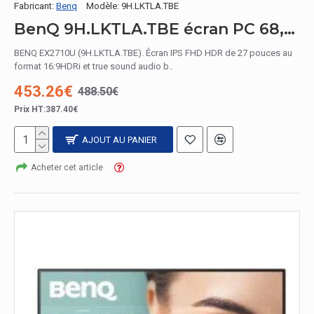
Fabricant:
Benq
Modèle:
9H.LKTLA.TBE
BenQ 9H.LKTLA.TBE écran PC 68,6 cm (27") 3840 x 2160 pixels 4K Ultra HD LED Noir
BENQ EX2710U (9H.LKTLA.TBE). Écran IPS FHD HDR de 27 pouces au
format 16:9HDRi et true sound audio b..
453.26€
488.50€
Prix HT:387.40€
AJOUT AU PANIER
Acheter cet article