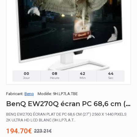
00
08
42
42
Jour
Heure
Min
Sec
Fabricant:
Benq
Modèle:
9H.LP7LA.TBE
BenQ EW270Q écran PC 68,6 cm (27") 2560 x 1440 pixels 2K Ultra HD LCD Blanc
BENQ EW270Q ÉCRAN PLAT DE PC 68,6 CM (27") 2560 X 1440 PIXELS
2K ULTRA HD LCD BLANC (9H.LP7LA.T..
194.70€
223.21€