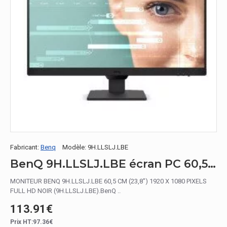
Fabricant:
Benq
Modèle:
9H.LLSLJ.LBE
BenQ 9H.LLSLJ.LBE écran PC 60,5 cm (23.8") 1920 x 1080 pixels Full HD Noir
MONITEUR BENQ 9H.LLSLJ.LBE 60,5 CM (23,8") 1920 X 1080 PIXELS
FULL HD NOIR (9H.LLSLJ.LBE).BenQ ..
113.91€
Prix HT:97.36€