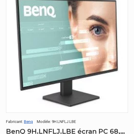
Fabricant:
Benq
Modèle:
9H.LNFLJ.LBE
BenQ 9H.LNFLJ.LBE écran PC 68,6 cm (27") 1920 x 1080 pixels Full HD LED Noir