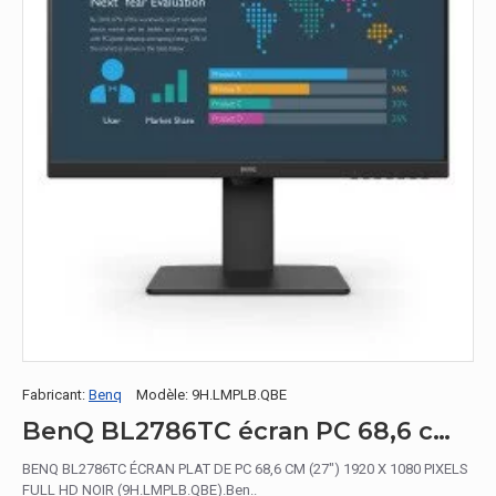
Fabricant:
Benq
Modèle:
9H.LMPLB.QBE
BenQ BL2786TC écran PC 68,6 cm (27") 1920 x 1080 pixels Full HD Noir
BENQ BL2786TC ÉCRAN PLAT DE PC 68,6 CM (27") 1920 X 1080 PIXELS
FULL HD NOIR (9H.LMPLB.QBE).Ben..