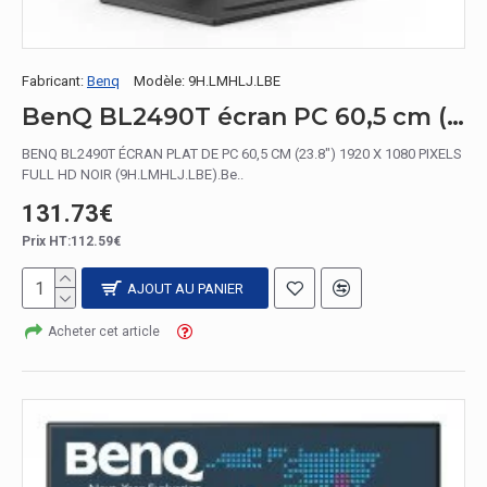
Fabricant:
Benq
Modèle:
9H.LMHLJ.LBE
BenQ BL2490T écran PC 60,5 cm (23.8") 1920 x 1080 pixels Full HD Noir
BENQ BL2490T ÉCRAN PLAT DE PC 60,5 CM (23.8") 1920 X 1080 PIXELS
FULL HD NOIR (9H.LMHLJ.LBE).Be..
131.73€
Prix HT:112.59€
AJOUT AU PANIER
Acheter cet article