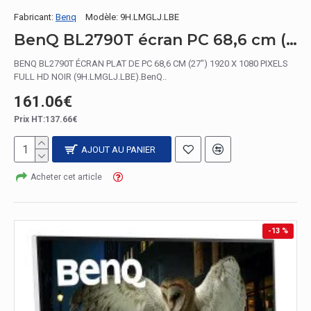
Fabricant:
Benq
Modèle:
9H.LMGLJ.LBE
BenQ BL2790T écran PC 68,6 cm (27") 1920 x 1080 pixels Full HD Noir
BENQ BL2790T ÉCRAN PLAT DE PC 68,6 CM (27") 1920 X 1080 PIXELS
FULL HD NOIR (9H.LMGLJ.LBE).BenQ..
161.06€
Prix HT:137.66€
AJOUT AU PANIER
Acheter cet article
-13 %