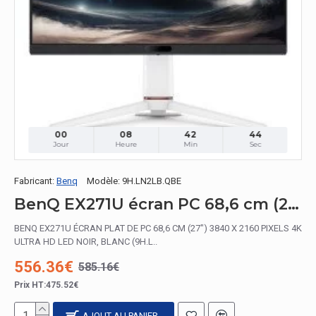
00
08
42
42
Jour
Heure
Min
Sec
Fabricant:
Benq
Modèle:
9H.LN2LB.QBE
BenQ EX271U écran PC 68,6 cm (27") 3840 x 2160 pixels 4K Ultra HD LED Noir, Blanc
BENQ EX271U ÉCRAN PLAT DE PC 68,6 CM (27") 3840 X 2160 PIXELS 4K
ULTRA HD LED NOIR, BLANC (9H.L..
556.36€
585.16€
Prix HT:475.52€
AJOUT AU PANIER