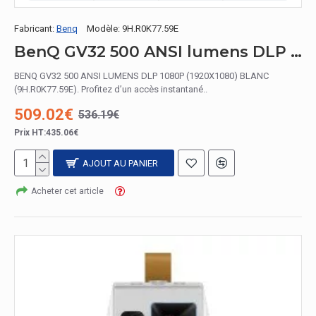
Fabricant:
Benq
Modèle:
9H.R0K77.59E
BenQ GV32 500 ANSI lumens DLP 1080p (1920x1080) Blanc
BENQ GV32 500 ANSI LUMENS DLP 1080P (1920X1080) BLANC
(9H.R0K77.59E). Profitez d’un accès instantané..
509.02€
536.19€
Prix HT:435.06€
AJOUT AU PANIER
Acheter cet article