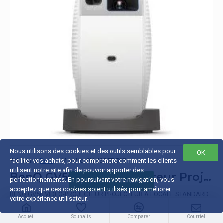
Nous utilisons des cookies et des outils semblables pour
OK
Fabricant:
faciliter vos achats, pour comprendre comment les clients
Benq
Modèle:
9H.JSR77.59E
utilisent notre site afin de pouvoir apporter des
BenQ GV50 vidéo-projecteur Projecteur à focale standard 500 ANSI lumens DLP 1080p (1920x1080) Blanc
perfectionnements. En poursuivant votre navigation, vous
FILTRE DE PRODUITS
acceptez que ces cookies soient utilisés pour améliorer
BENQ GV50 VIDÉO-PROJECTEUR PROJECTEUR À FOCALE STANDARD
votre expérience utilisateur.
500 ANSI LUMENS DLP 1080P (1920X1080) BLANC ..
Accueil
Souhaits
Comparer
Courriel
656.30€