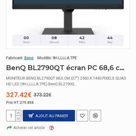
00
08
42
42
Jour
Heure
Min
Sec
Fabricant:
Benq
Modèle:
9H.LLLLA.TPE
BenQ BL2790QT écran PC 68,6 cm (27") 2560 x 1440 pixels Quad HD LED
MONITEUR BENQ BL2790QT 68,6 CM (27") 2560 X 1440 PIXELS QUAD
HD LED (9H.LLLLA.TPE).BenQ BL2790Q..
327.42€
373.22€
Prix HT:279.85€
AJOUT AU PANIER
Acheter cet article