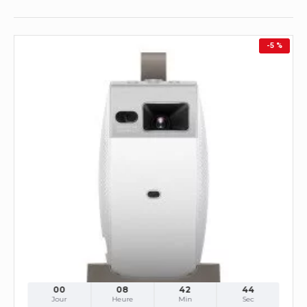
-5 %
00
08
42
42
Jour
Heure
Min
Sec