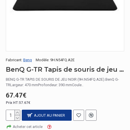
Fabricant:
Benq
Modèle:
9H.N54FQ.A2E
BenQ G-TR Tapis de souris de jeu Noir
BENQ G-TR TAPIS DE SOURIS DE JEU NOIR (9H.N54FQ.A2E).BenQ G-
TRLargeur: 470 mmProfondeur: 390 mmCoule..
67.47€
Prix HT:57.67€
AJOUT AU PANIER
Acheter cet article