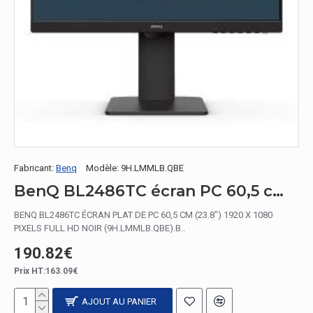
Fabricant:
Benq
Modèle:
9H.LMMLB.QBE
BenQ BL2486TC écran PC 60,5 cm (23.8") 1920 x 1080 pixels Full HD Noir
BENQ BL2486TC ÉCRAN PLAT DE PC 60,5 CM (23.8") 1920 X 1080
PIXELS FULL HD NOIR (9H.LMMLB.QBE).B..
190.82€
Prix HT:163.09€
AJOUT AU PANIER