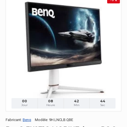
-9 %
00
08
42
42
Jour
Heure
Min
Sec
Fabricant:
Benq
Modèle:
9H.LNCLB.QBE