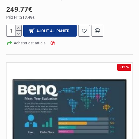
249.77€
Prix HT:213.48€
AJOUT AU PANIER
Acheter cet article
-12 %