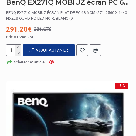
BenQ EX271Q MOBIUZ écran PC 68,6 cm (27") 2560 x 1440 pixels Quad HD LED Noir, Blanc
BENQ EX271Q MOBIUZ ÉCRAN PLAT DE PC 68,6 CM (27") 2560 X 1440
PIXELS QUAD HD LED NOIR, BLANC (9..
291.28€
321.67€
Prix HT:248.96€
AJOUT AU PANIER
Acheter cet article
-5 %