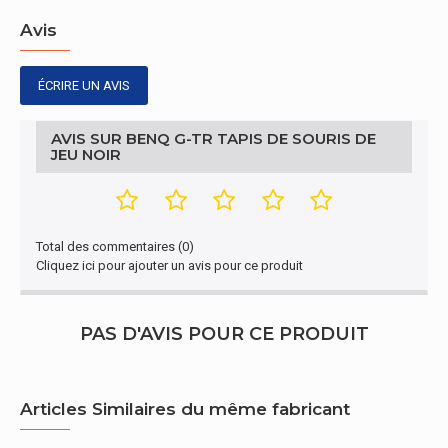
représentation / réalisation
Avis
Rebords cousus
Oui
ÉCRIRE UN AVIS
Taille
L
AVIS SUR BENQ G-TR TAPIS DE SOURIS DE
JEU NOIR
Design
Coloration de surface
Monochromatique
Total des commentaires (0)
Cliquez ici pour ajouter un avis pour ce produit
PAS D'AVIS POUR CE PRODUIT
Articles Similaires du même fabricant