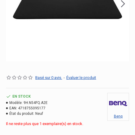
Basé sur 0 avis.
-
Évaluer le produit
EN STOCK
Modèle:
9H.N54FQ.A2E
EAN:
4718755095177
État du produit:
Neuf
Benq
Il ne reste plus que 1 exemplaire(s) en stock.