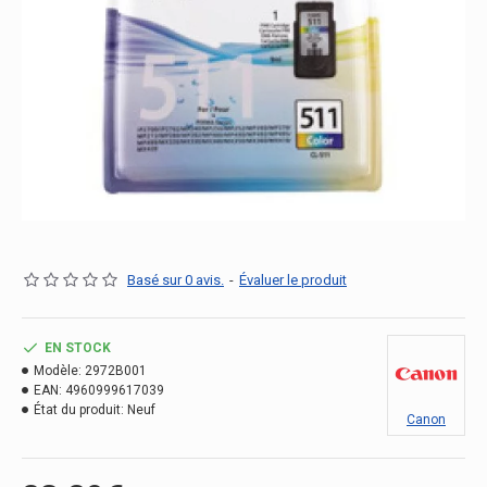
Basé sur 0 avis.
-
Évaluer le produit
EN STOCK
Modèle:
2972B001
EAN:
4960999617039
État du produit:
Neuf
Canon