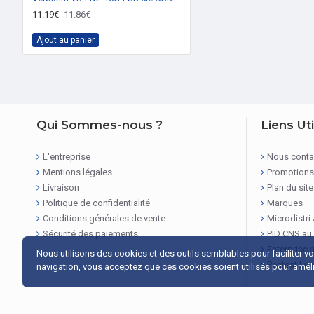
11.19€
11.86€
Ajout au panier
Qui Sommes-nous ?
Liens Ut
L'entreprise
Nous conta
Mentions légales
Promotions
Livraison
Plan du site
Politique de confidentialité
Marques
Conditions générales de vente
Microdistri
Sécurité des paiements
PID CNS au
Enterprise 
Nous utilisons des cookies et des outils semblables pour faciliter v
Pentest Lu
navigation, vous acceptez que ces cookies soient utilisés pour amélio