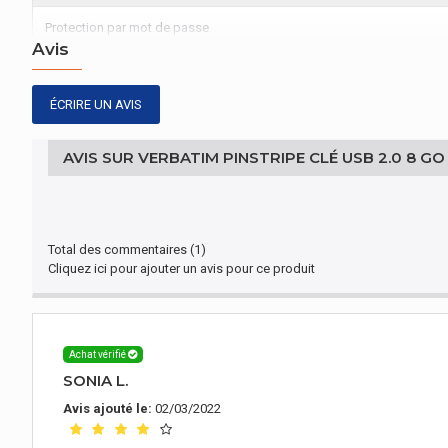
Protection par mot de passe
Avis
CARTON EXTERNE
ÉCRIRE UN AVIS
Hauteur (carton externe)
Longueur (carton/ externe)
AVIS SUR VERBATIM PINSTRIPE CLÉ USB 2.0 8 GO
Largeur (carton/ externe)
DESIGN
Total des commentaires (1)
Cliquez ici pour ajouter un avis pour ce produit
Elément de format
Achat vérifié
SONIA L.
Avis ajouté le:
02/03/2022