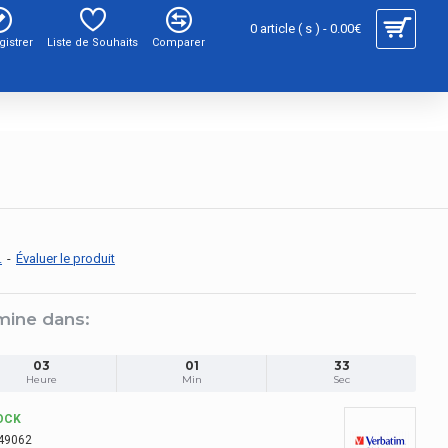
0 article ( s ) - 0.00€
gistrer
Liste de Souhaits
Comparer
.
-
Évaluer le produit
mine dans:
03
01
32
Heure
Min
Sec
OCK
49062