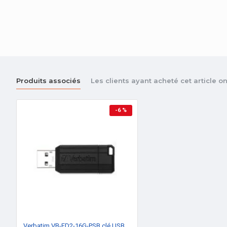
Produits associés
Les clients ayant acheté cet article 
-6 %
Verbatim VB-FD2-16G-PSB clé USB