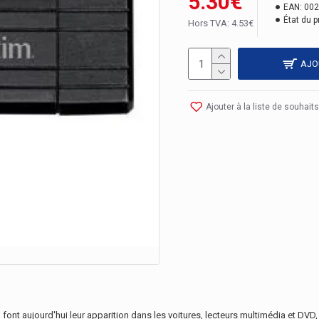
5.30€
EAN:
002
État du p
Hors TVA: 4.53€
AJO
Ajouter à la liste de souhaits
t aujourd'hui leur apparition dans les voitures, lecteurs multimédia et DVD,