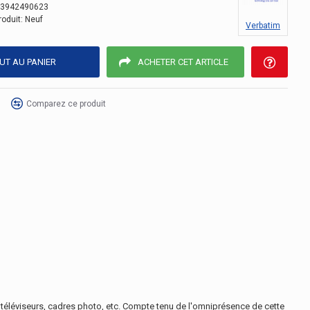
3942490623
roduit:
Neuf
Verbatim
UT AU PANIER
ACHETER CET ARTICLE
Comparez ce produit
 téléviseurs, cadres photo, etc. Compte tenu de l'omniprésence de cette