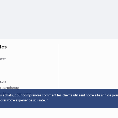
iles
cter
 Avis
 Luxembourg
architecture software
os achats, pour comprendre comment les clients utilisent notre site afin de po
xembourg
rer votre expérience utilisateur.