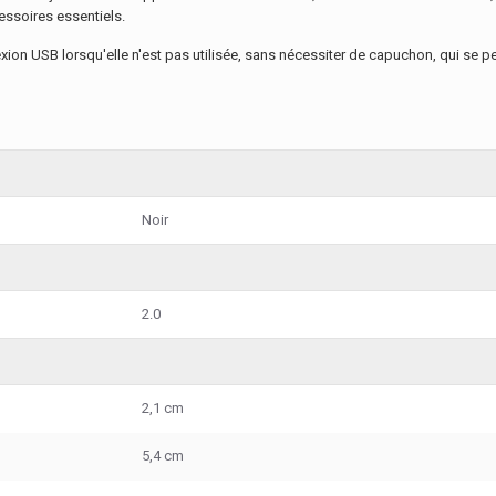
ssoires essentiels.
xion USB lorsqu'elle n'est pas utilisée, sans nécessiter de capuchon, qui se p
Noir
2.0
2,1 cm
5,4 cm