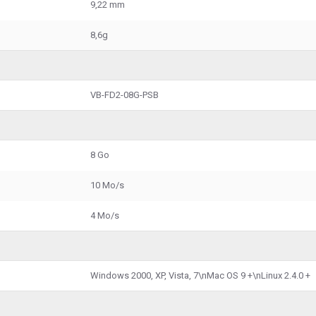
9,22 mm
8,6g
VB-FD2-08G-PSB
8 Go
10 Mo/s
4 Mo/s
Windows 2000, XP, Vista, 7\nMac OS 9 +\nLinux 2.4.0 +