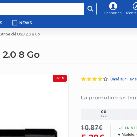
Connexion
S'enre
S
NEWS
Stripe clé USB 2.0 8 Go
 2.0 8 Go
-51 %
Basé sur 1 avis
La promotion se ter
00
Jour
10.87€
EN ST
Modèle: