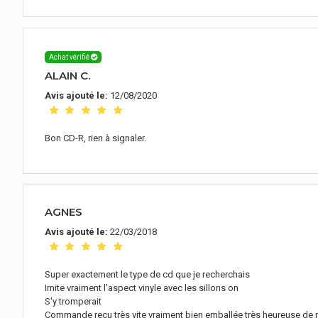
Achat vérifié
ALAIN C.
Avis ajouté le:
12/08/2020
Bon CD-R, rien à signaler.
AGNES
Avis ajouté le:
22/03/2018
Super exactement le type de cd que je recherchais
Imite vraiment l'aspect vinyle avec les sillons on
S'y tromperait
Commande reçu très vite vraiment bien emballée très heureuse de 