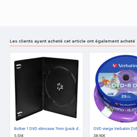
Les clients ayant acheté cet article ont également acheté
Boîtier 1 DVD slimcase 7mm (pack de 10)
5.55€
38.90€