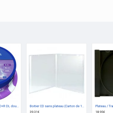
DVD vierge Verbatim DVD+R DL double couche imprimable 8x (boite de 25)
Boitier CD sans plateau (Carton de 100)
39.31€
18.95€