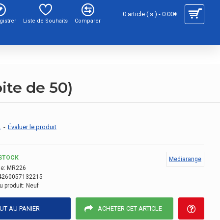
0 article ( s ) - 0.00€
gistrer
Liste de Souhaits
Comparer
ite de 50)
.
-
Évaluer le produit
STOCK
Mediarange
e:
MR226
4260057132215
u produit:
Neuf
UT AU PANIER
ACHETER CET ARTICLE