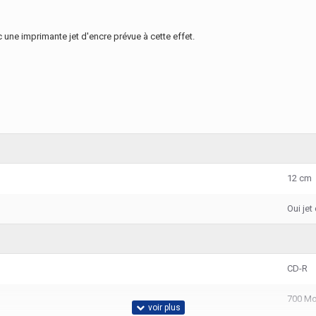
une imprimante jet d'encre prévue à cette effet.
12 cm
Oui jet
CD-R
700 M