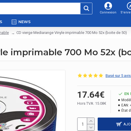
Connexion
S'enre
S
NEWS
mable
CD vierge Mediarange Vinyle imprimable 700 Mo 52x (boite de 50)
le imprimable 700 Mo 52x (bo
Basé sur 5 avis
17.64€
EN 
Modèl
Hors TVA: 15.08€
EAN:
État d
AJO