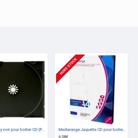
HORS STOCK
Plateau / Tray noir pour boitier CD (Pack de 100)
Mediarange Jaquette CD pour boitier 10mm 50p.
6.08€