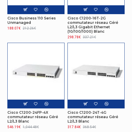
Design
Cisco Business 110 Series
Cisco C1200-16T-2G
Voyants
Oui
Unmanaged
commutateur réseau Géré
L2/L3 Gigabit Ethernet
188.07€
212.26€
(10/100/1000) Blanc
Protocoles
298.78€
337.21€
Protocole VRRP
(Virtual Router
Oui
Redundancy
Protocol)
Protocoles
Protocole de
EIGRP, OSPF, RIP
routage
Certificat
Cisco C1200-24FP-4X
Cisco C1200-24T-4G
commutateur réseau Géré
commutateur réseau Géré
47 CFR Part 15, CISPR22 Class A, EN 300
L2/L3 Blanc
L2/L3 Blanc
386 V1.6.1, EN 55022 Class A, EN 55032
546.19€
1,044.48€
317.84€
368.54€
Compatibilité
Class A, CISPR 32 Class A, EN61000-3-2,