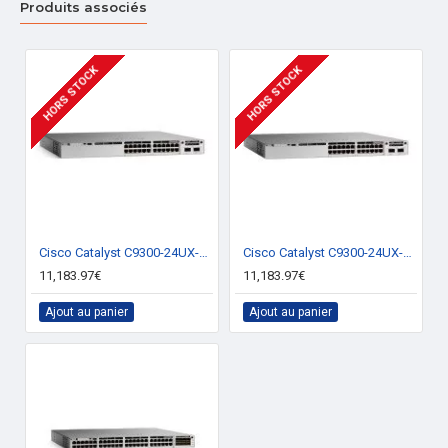
Produits associés
Support VLAN
Oui
Fonctions LAN
HORS STOCK
HORS STOCK
Private VLAN
virtuelles
Transmition des données
Taux de transfert
431,54 Mpps
Réseau
IEEE 802.1D, IEEE 802.1Q, IEEE 802.1p, IEEE
Cisco Catalyst C9300-24UX-A Géré L2/L3 Switch 10G Ethernet
Cisco Catalyst C9300-24UX-E Géré L2/L3 Switch 10G Ethernet
802.1s, IEEE 802.1w, IEEE 802.1x, IEEE 802.3,
11,183.97€
11,183.97€
Standards réseau
IEEE 802.3ab, IEEE 802.3ad, IEEE 802.3af,
IEEE 802.3at, IEEE 802.3bz, IEEE 802.3u,
Ajout au panier
Ajout au panier
IEEE 802.3x, IEEE 802.3z
Assistance
Oui
contrôle des flux
Support de trames
étendues (Jumbo
Oui