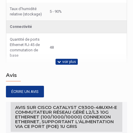
Taux d'humidité
5 - 90%
relative (stockage)
Connectivité
Quantité de ports
Ethernet RJ-45 de
48
commutation de
base
Type de port
Ethernet RJ-45 de
Avis
10G Ethernet (100/1000/10000)
commutation de
base
ÉCRIRE UN AVIS
Bande passante
AVIS SUR CISCO CATALYST C9300-48UXM-E
Full duplex
Oui
COMMUTATEUR RÉSEAU GÉRÉ L2/L3 10G
ETHERNET (100/1000/10000) CONNEXION
ETHERNET, SUPPORTANT L'ALIMENTATION
Conditions environnementales
VIA CE PORT (POE) 1U GRIS