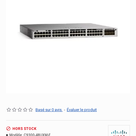
Basé sur 0 avis.
-
Évaluer le produit
HORS STOCK
Modèle:
C9300-48UXM-E