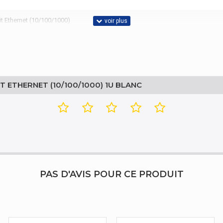
t Ethernet (10/100/1000)
240 V
T ETHERNET (10/100/1000) 1U BLANC
 Hz
 °C
70 °C
PAS D'AVIS POUR CE PRODUIT
0-8T-E-2G