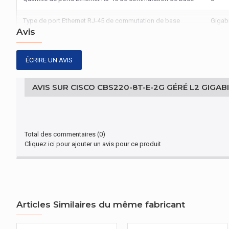
Type de port Ethernet RJ-45 de commutation de base
Gigabi
Avis
GESTION D'ÉNERGIE
ÉCRIRE UN AVIS
Tension d'entrée AC
100 - 
Fréquence d'entrée AC
AVIS SUR CISCO CBS220-8T-E-2G GÉRÉ L2 GIGABI
50/60
CONDITIONS ENVIRONNEMENTALES
Température d'opération
0 - 50
Total des commentaires (0)
Cliquez ici pour ajouter un avis pour ce produit
Température hors fonctionnement
-20 - 
AUTRES CARACTÉRISTIQUES
Nom du produit
CBS22
Articles Similaires du même fabricant
DESIGN