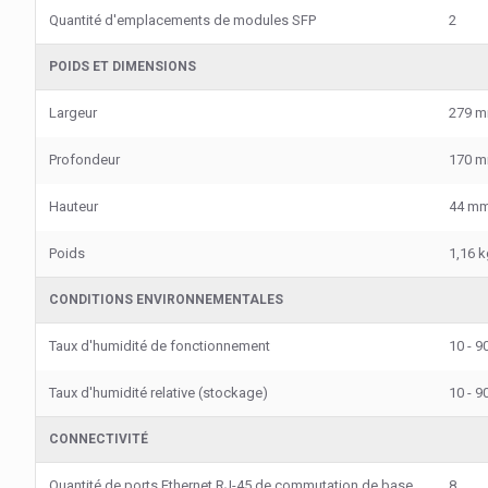
Quantité d'emplacements de modules SFP
2
POIDS ET DIMENSIONS
Largeur
279 
Profondeur
170 
Hauteur
44 m
Poids
1,16 k
CONDITIONS ENVIRONNEMENTALES
Taux d'humidité de fonctionnement
10 - 9
Taux d'humidité relative (stockage)
10 - 9
CONNECTIVITÉ
Quantité de ports Ethernet RJ-45 de commutation de base
8