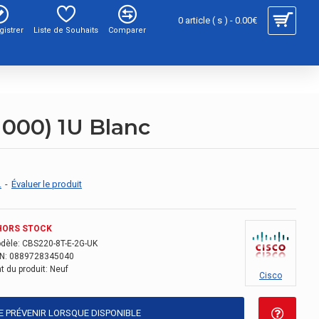
0 article ( s ) - 0.00€
gistrer
Liste de Souhaits
Comparer
1000) 1U Blanc
.
-
Évaluer le produit
HORS STOCK
dèle:
CBS220-8T-E-2G-UK
N:
0889728345040
t du produit:
Neuf
Cisco
E PRÉVENIR LORSQUE DISPONIBLE