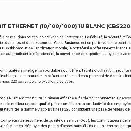
T ETHERNET (10/100/1000) 1U BLANC (CBS220-
crucial dans toutes les activités de l'entreprise. La fiabilité, la sécurité et l'a
te du temps et des ressources. Cisco Business est un portefeuille de points 
ess Dashboard et de l'application mobile, le portefeuille offre une expérience 
 en automatisant le déploiement, la surveillance et la gestion du cycle de vie d
utateurs intelligents abordables qui offrent facilité d'utilisation, sécurité et 
lisables, ces commutateurs offrent un réseau d'entreprise solide dans les li
usiness 220 constitue une excellente solution.
seulement construire un réseau efficace et fiable pour connecter le personn
nez le meilleur rapport qualité-prix en améliorant la productivité des employé
mutateurs de la gamme Cisco Business 220 constituent une base de réseau de c
ons complètes de sécurité et de qualité de service (QoS), les commutateurs de 
vez facilement déployer des points d'accès sans fil Cisco Business pour augm