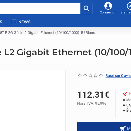
Connexion
S'enre
S
NEWS
T-E-2G Géré L2 Gigabit Ethernet (10/100/1000) 1U Blanc
L2 Gigabit Ethernet (10/100/
Basé sur 0 avis
112.31€
Mo
Hors TVA: 95.99€
EA
Éta
M