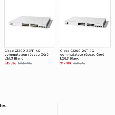
v1/2c/3, Telnet, TFTP, HTTP/HTTPS, SNTP
Cisco C1200-24FP-4X
Cisco C1200-24T-4G
commutateur réseau Géré
commutateur réseau Géré
L2/L3 Blanc
L2/L3 Blanc
545.58€
1,044.48€
317.98€
368.54€
iles