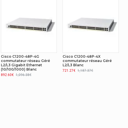
Cisco C1200-48P-4G
Cisco C1200-48P-4X
commutateur réseau Géré
commutateur réseau Géré
L2/L3 Gigabit Ethernet
L2/L3 Blanc
(10/100/1000) Blanc
721.27€
1,187.37€
892.60€
1,096.38€