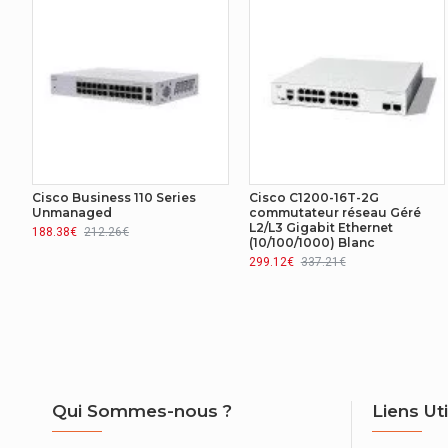
Voyants
Oui
ERGONOMIE
Bouton de réinitialisation
Oui
PROTOCOLES
Protocoles de gestion
SNMP 
Cisco Business 110 Series
Cisco C1200-16T-2G
Unmanaged
commutateur réseau Géré
L2/L3 Gigabit Ethernet
RÉSEAU
188.38€
212.26€
(10/100/1000) Blanc
299.12€
337.21€
Soutien 10G
Oui
Auto MDI/MDI-X
Oui
Contrôle Broadcast storm
Oui
Port mirroring (Mise en miroir des ports)
Oui
Qui Sommes-nous ?
Liens Ut
Agrégation de lien
Oui