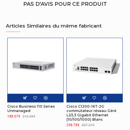
PAS D'AVIS POUR CE PRODUIT
Température
0 - 50 °C
d'opération
Articles Similaires du même fabricant
Température hors
-20 - 70 °C
fonctionnement
Autres caractéristiques
Nom du produit
CBS220-8T-E-2G
Design
Voyants
Oui
Ergonomie
Cisco Business 110 Series
Cisco C1200-16T-2G
Bouton de
Oui
Unmanaged
commutateur réseau Géré
réinitialisation
L2/L3 Gigabit Ethernet
188.07€
212.26€
(10/100/1000) Blanc
Protocoles
298.78€
337.21€