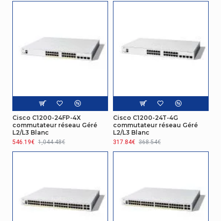
Protocoles de
SNMP v1/2c/3, Telnet, TFTP, HTTP/HTTPS,
gestion
SNTP
Réseau
Soutien 10G
Oui
Auto MDI/MDI-X
Oui
Contrôle
Oui
Broadcast storm
Cisco C1200-24FP-4X
Cisco C1200-24T-4G
commutateur réseau Géré
commutateur réseau Géré
L2/L3 Blanc
L2/L3 Blanc
Port mirroring
546.19€
1,044.48€
317.84€
368.54€
(Mise en miroir
Oui
des ports)
Agrégation de lien
Oui
Protocles
Spanning Tree
Oui
(STP)