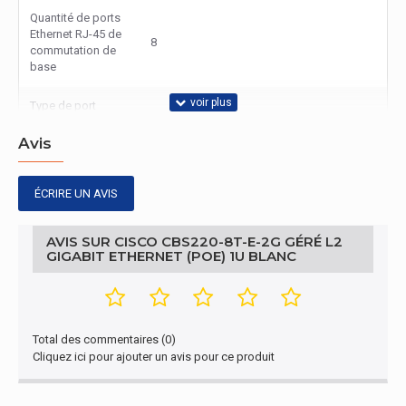
Quantité de ports
Ethernet RJ-45 de
8
commutation de
base
Type de port
Ethernet RJ-45 de
Gigabit Ethernet (10/100/1000)
commutation de
Avis
base
quantité de ports
ÉCRIRE UN AVIS
2
SFP
AVIS SUR CISCO CBS220-8T-E-2G GÉRÉ L2
Gestion d'énergie
GIGABIT ETHERNET (POE) 1U BLANC
Tension d'entrée
100 - 240 V
AC
Total des commentaires (0)
Fréquence
50/60 Hz
Cliquez ici pour ajouter un avis pour ce produit
d'entrée AC
Conditions environnementales