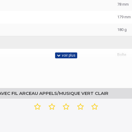
78 mm
179 mm
180 g
Boîte
Non
VEC FIL ARCEAU APPELS/MUSIQUE VERT CLAIR
Chine
0 - 40 °C