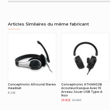
DONNÉES LOGISTIQUES
Hauteur brute de la palette
Articles Similaires du même fabricant
Casier principal (externe) par palette
AUTRES CARACTÉRISTIQUES
Nom du produit
DISPOSITIF D'ENTRÉE
Utilisation recommandée
EMBALLAGE
Conceptronic Allround Stereo
Conceptronic ATHAN02B
Headset
écouteur/casque Avec fil
Arceau Jouer USB Type-A
Largeur de l'emballage
8.24€
Noir
29.82€
50.88€
Profondeur de l'emballage