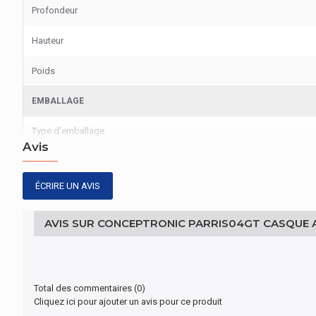
Profondeur
Hauteur
Poids
EMBALLAGE
Type d'emballage
Avis
GESTION D'ÉNERGIE
ÉCRIRE UN AVIS
Port de charge USB de type C
CARACTÉRISTIQUES
AVIS SUR CONCEPTRONIC PARRIS04GT CASQUE A
Pays d'origine
CONDITIONS ENVIRONNEMENTALES
Total des commentaires (0)
Cliquez ici pour ajouter un avis pour ce produit
Température d'opération