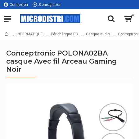
Connexion
S'enregistrer
INFORMATIQUE
Périphérique PC
Casque audio
Conceptroni
Conceptronic POLONA02BA
casque Avec fil Arceau Gaming
Noir