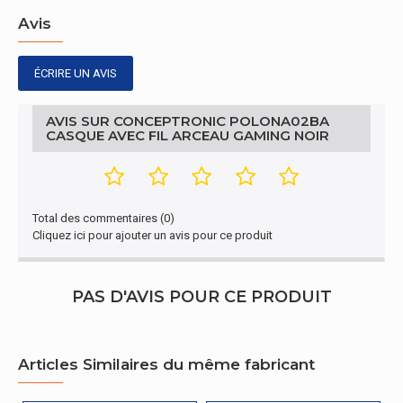
Emballage
Avis
Type d'emballage
Boîte
ÉCRIRE UN AVIS
Caractéristiques
AVIS SUR CONCEPTRONIC POLONA02BA
Pays d'origine
CASQUE AVEC FIL ARCEAU GAMING NOIR
Chine
Autres caractéristiques
Nom du produit
POLONA02BA
Total des commentaires (0)
Cliquez ici pour ajouter un avis pour ce produit
Dispositif d'entrée
Utilisation recommandée
Gaming
PAS D'AVIS POUR CE PRODUIT
Emballage
Articles Similaires du même fabricant
Adaptateurs audio inclus
2 x 3ˌ5 mm
Emballage