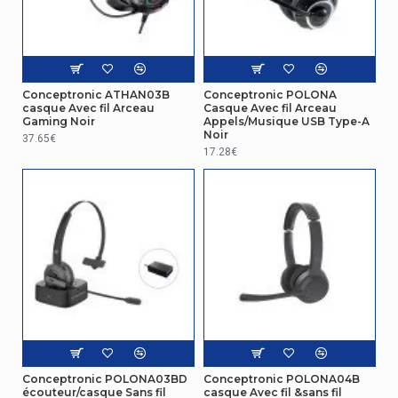
Autres caractéristiques
Guide de démarrage rapide
Oui
Conceptronic ATHAN03B
Conceptronic POLONA
Performance
casque Avec fil Arceau
Casque Avec fil Arceau
Gaming Noir
Appels/Musique USB Type-A
Connectivité
Avec fil
Noir
37.65€
17.28€
Plug and Play
Oui
Réseau
Bluetooth
Non
Design
Type de casque
Binaural
Logistieke gegevens
Conceptronic POLONA03BD
Conceptronic POLONA04B
écouteur/casque Sans fil
casque Avec fil &sans fil
Largeur du casier principal (externe)
370 mm