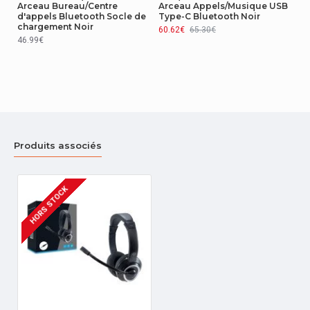
Arceau Bureau/Centre
Arceau Appels/Musique USB
d'appels Bluetooth Socle de
Type-C Bluetooth Noir
chargement Noir
Longueur du casier principal (externe)
360 mm
60.62€
65.30€
46.99€
Hauteur du casier principal (externe)
400 mm
Poids brut du casier principal (externe)
6,14 kg
Produit par casier principal (externe)
20 pièce(s)
Produits associés
représentation / réalisation
Type de microphone
Intégré
HORS STOCK
Design
Code du système harmonisé
85183000