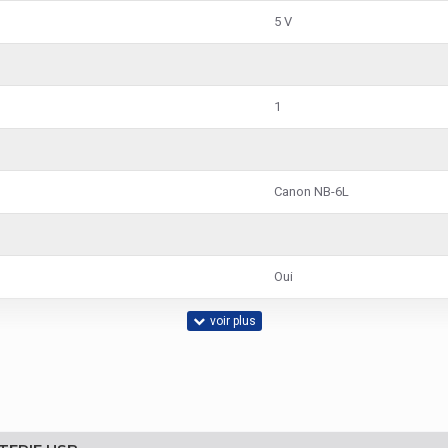
5 V
1
Canon NB-6L
Oui
DRC5901
USB