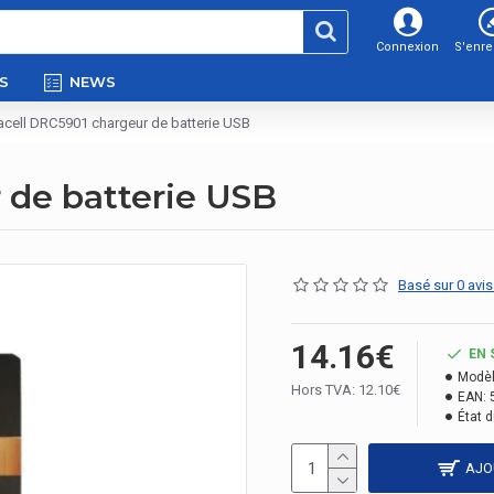
Connexion
S'enre
S
NEWS
acell DRC5901 chargeur de batterie USB
 de batterie USB
Basé sur 0 avis
14.16€
EN 
Modèl
Hors TVA: 12.10€
EAN:
État d
AJO