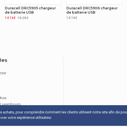
85044055
Duracell DRC5905 chargeur
Duracell DRC5906 chargeur
de batterie USB
de batterie USB
14.16€
15.25€
14.16€
iles
cter
 Avis
 Luxembourg
architecture software
os achats, pour comprendre comment les clients utilisent notre site afin de po
xembourg
rer votre expérience utilisateur.