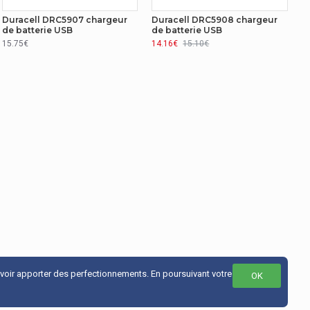
Duracell DRC5907 chargeur
Duracell DRC5908 chargeur
de batterie USB
de batterie USB
15.75€
14.16€
15.10€
uvoir apporter des perfectionnements. En poursuivant votre
OK