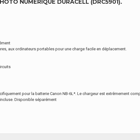
HOTO NUMÉRIQUE DURACELL (DRC5901).
rément
res, aux ordinateurs portables pour une charge facile en déplacement.
ircuits
cifiquement pour la batterie Canon NB-6L*. Le chargeur est extrêmement compa
s incluse. Disponible séparément