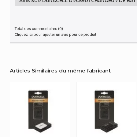
AVIS SUR DURACELL DRC5901 CHARGEUR DE BAT
Largeur de l'emballage
Profondeur de l'emballage
Total des commentaires (0)
Cliquez ici pour ajouter un avis pour ce produit
Hauteur de l'emballage
AUTRES CARACTÉRISTIQUES
Type
Articles Similaires du même fabricant
PERFORMANCE
Type de source d'alimentation
BATTERIE
Tension de charge
DESIGN