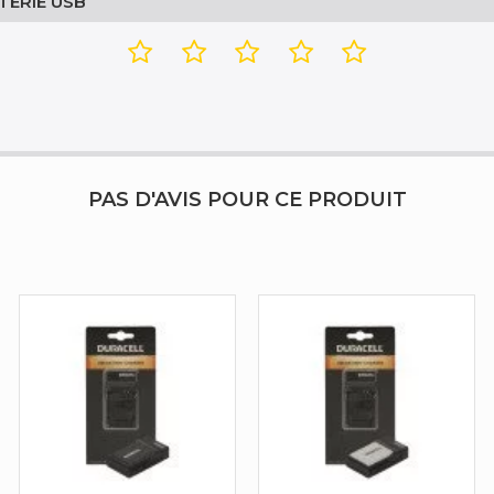
TERIE USB
103 mm
206 mm
29 mm
PAS D'AVIS POUR CE PRODUIT
Chargeur de batterie domesti
USB
5 V