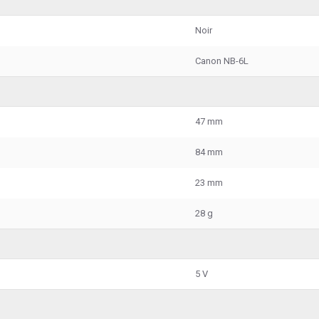
Noir
Canon NB-6L
47 mm
84 mm
23 mm
28 g
5 V