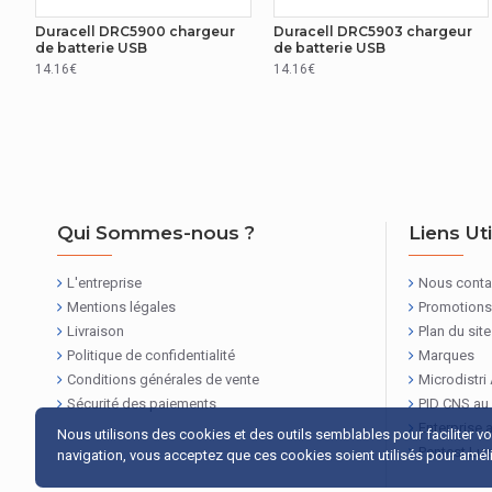
Code du système harmonisé
Duracell DRC5900 chargeur
Duracell DRC5903 chargeur
de batterie USB
de batterie USB
14.16€
14.16€
Qui Sommes-nous ?
Liens Ut
L'entreprise
Nous conta
Mentions légales
Promotions
Livraison
Plan du site
Politique de confidentialité
Marques
Conditions générales de vente
Microdistri
Sécurité des paiements
PID CNS au
Enterprise 
Nous utilisons des cookies et des outils semblables pour faciliter v
Pentest Lu
navigation, vous acceptez que ces cookies soient utilisés pour amélio