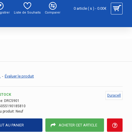
0 article ( s ) - 0.00€
gistrer
Liste de Souhaits
Comparer
.
-
Évaluer le produit
STOCK
Duracell
e:
DRC5901
5055190185810
u produit:
Neuf
UT AU PANIER
ACHETER CET ARTICLE