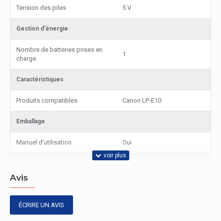
Tension des piles
5 V
Gestion d'énergie
Nombre de batteries prises en
1
charge
Caractéristiques
Produits compatibles
Canon LP-E10
Emballage
Manuel d'utilisation
Oui
Autres caractéristiques
Avis
Nom du produit
DRC5905
ÉCRIRE UN AVIS
Emballage