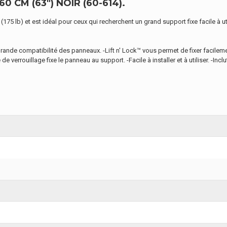
CM (63") NOIR (60-614).
175 lb) et est idéal pour ceux qui recherchent un grand support fixe facile à uti
rande compatibilité des panneaux. -Lift n' Lock™ vous permet de fixer facilement
 verrouillage fixe le panneau au support. -Facile à installer et à utiliser. -Incl