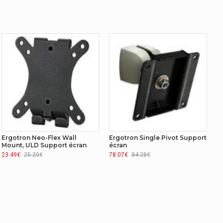
Ergotron Neo-Flex Wall
Ergotron Single Pivot Support
Mount, ULD Support écran
écran
23.49€
25.20€
78.07€
84.28€