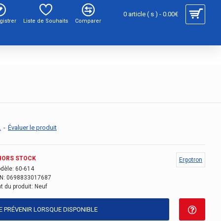
0 article ( s ) - 0.00€
gistrer
Liste de Souhaits
Comparer
.
-
Évaluer le produit
HORS STOCK
Ergotron
dèle:
60-614
N:
0698833017687
t du produit:
Neuf
E PRÉVENIR LORSQUE DISPONIBLE