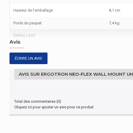
Hauteur de l'emballage
8,1 cm
Poids du paquet
7,4 kg
EMBALLAGE
Avis
Contrôle â distance du portable
Non
ÉCRIRE UN AVIS
CERTIFICAT
Certification
AVIS SUR ERGOTRON NEO-FLEX WALL MOUNT U
UL
CONTENU DE L'EMBALLAGE
Kit de montage
Oui
Total des commentaires (0)
Cliquez ici pour ajouter un avis pour ce produit
ERGONOMIE
Compatible avec la norme VESA
100 x 100,200