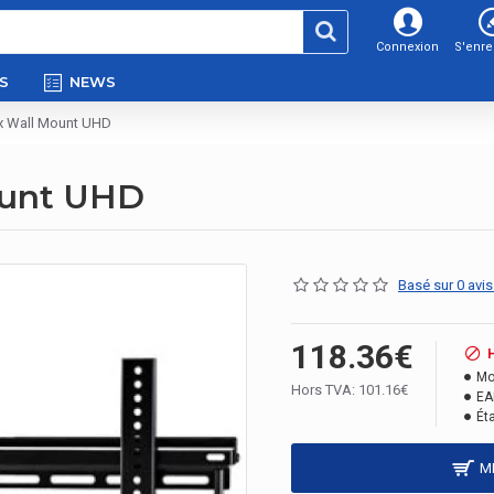
Connexion
S'enre
S
NEWS
x Wall Mount UHD
ount UHD
Basé sur 0 avis
118.36€
Mo
Hors TVA: 101.16€
EA
Éta
M