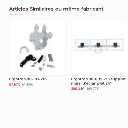
DESIGN
Articles Similaires du même fabricant
Poids maximum (capacité)
79,4 kg
Ergotron 80-107-216
Ergotron 98-009-216 support
mural d'écran plat 24"
57.67€
61.89€
380.34€
409.77€