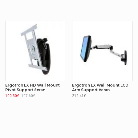
Ergotron LX HD Wall Mount
Ergotron LX Wall Mount LCD
Pivot Support écran
Arm Support écran
100.30€
107.60€
212.41€