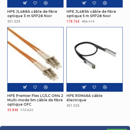
HPE JL488A câble de fibre
HPE JL489A câble de fibre
optique 3 m SFP28 Noir
optique 5 m SFP28 Noir
351.02€
178.76€
456.11€
HPE Premier Flex LC/LC OM4 2
HPE R0M46A câble
Multi-mode 5m câble de fibre
électrique
optique OFC
351.02€
33.84€
172.62€