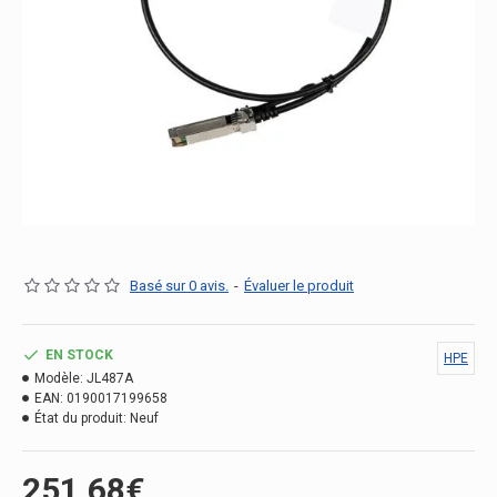
Basé sur 0 avis.
-
Évaluer le produit
EN STOCK
HPE
Modèle:
JL487A
EAN:
0190017199658
État du produit:
Neuf
251.68€