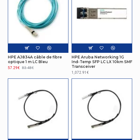
HPE AJ834A câble de fibre
HPE Aruba Networking 1G
optique 1 m LC Bleu
Ind-Temp SFP LC LX 10km SMF
Transceiver
57.29€
83.48€
1,072.91€