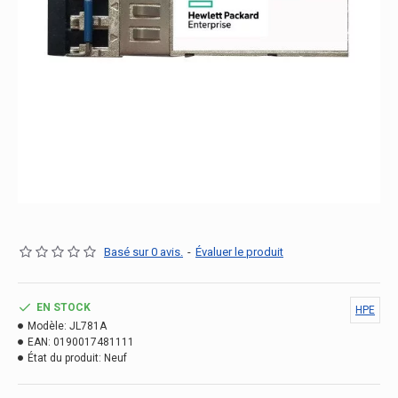
Basé sur 0 avis.
-
Évaluer le produit
EN STOCK
HPE
Modèle:
JL781A
EAN:
0190017481111
État du produit:
Neuf