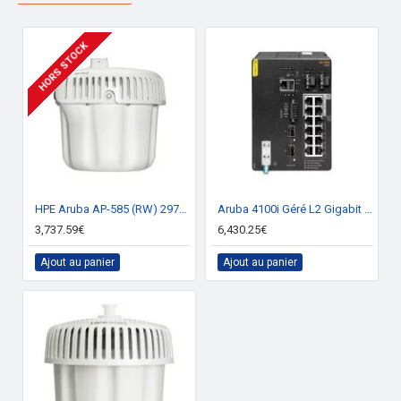
HORS STOCK
HPE Aruba AP-585 (RW) 2970 Mbit/s Blanc Connexion Ethernet POE
Aruba 4100i Géré L2 Gigabit Ethernet (10/100/1000) Connexion Ethernet POE 4U Noir
3,737.59€
6,430.25€
Ajout au panier
Ajout au panier