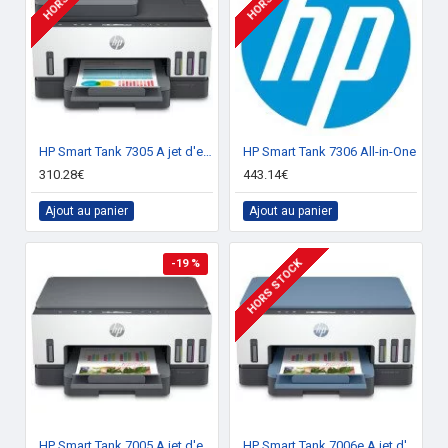
Données logistiques
Largeur de
120 cm
palette
Longueur de
80 cm
palette
HP Smart Tank 7305 A jet d'encre thermique A4 4800 x 1200 DPI 15 ppm Wifi
HP Smart Tank 7306 All-in-One
310.28€
443.14€
Hauteur de
137,2 cm
palette
Ajout au panier
Ajout au panier
Autres caractéristiques
HORS STOCK
-19 %
Type
Original
Données logistiques
Largeur du
31,3 cm
carton principal
Longueur du
21,7 cm
HP Smart Tank 7005 A jet d'encre thermique A4 4800 x 1200 DPI 15 ppm Wifi
HP Smart Tank 7006e A jet d'encre thermique A4 4800 x 1200 DPI 15 ppm Wifi