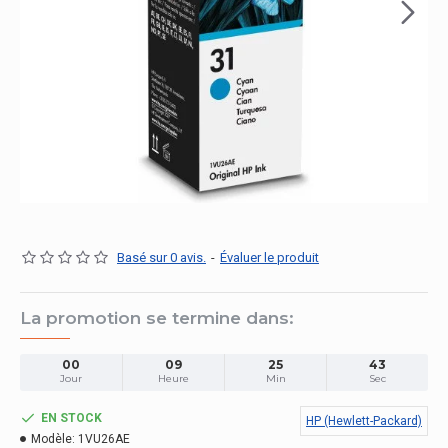
Basé sur 0 avis.
-
Évaluer le produit
La promotion se termine dans:
00
09
25
42
Jour
Heure
Min
Sec
EN STOCK
HP (Hewlett-Packard)
Modèle:
1VU26AE