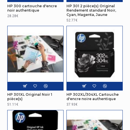
palette
HP 300 cartouche d'encre
HP 301 2 pièce(s) Original
noir authentique
Rendement standard Noir,
Cyan, Magenta, Jaune
28.28€
Nombre de
52.77€
couches par
7
palette
Conditions environnementales
Température
15 - 30 °C
d'opération
Température
hors
-40 - 60 °C
fonctionnement
Données logistiques
HP 301XL Original Noir 1
HP 302XL/304XL Cartouche
pièce(s)
d'encre noire authentique
51.11€
37.93€
Poids de la
272,6 kg
palette
Autres caractéristiques