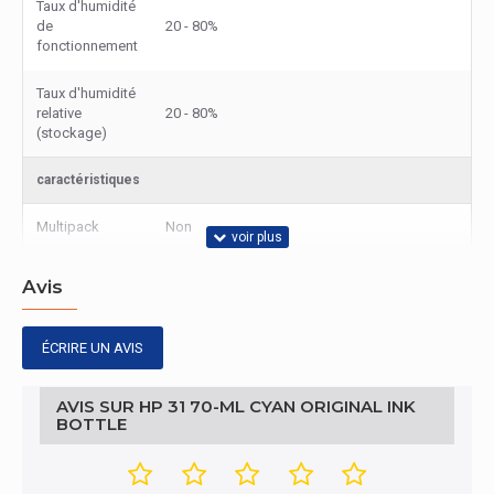
Taux d'humidité
de
20 - 80%
fonctionnement
Taux d'humidité
relative
20 - 80%
(stockage)
caractéristiques
Multipack
Non
Type d'encre
Encre à colorant
Avis
Quantité de
cartouches
ÉCRIRE UN AVIS
1
d'encre de
couleur
AVIS SUR HP 31 70-ML CYAN ORIGINAL INK
BOTTLE
Type de
cartouche
Rendement standard
d'encre