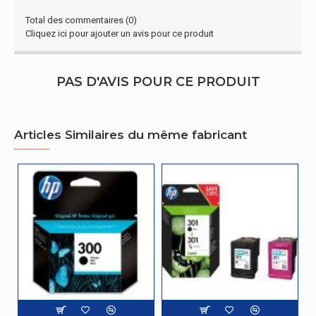
Volume d'encre
Total des commentaires (0)
70 ml
de couleur
Cliquez ici pour ajouter un avis pour ce produit
Rendement par
page d'encre
8000 pages
PAS D'AVIS POUR CE PRODUIT
de couleur
Caractéristiques
Articles Similaires du même fabricant
Pays d'origine
Malaisie
Technologie
Impression à jet d'encre
d'impression
Cartouche
d'impression,
Cyan
couleurs
Code OEM
1VU26AE
Nombre de
cartons par
84