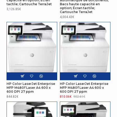
capacité en option; Écran
automatique de documents;
Température d'opération
5 - 40 °C
tactile; Cartouche TerraJet
Bacs haute capacité en
option; Écran tactile;
3,126.85€
Température hors
Cartouche TerraJet
-40 - 60 °C
fonctionnement
4,004.43€
Connectivité
Port USB
Oui
Gestion d'énergie
Consommation électrique
0,1 W
(arrêt)
Autres caractéristiques
HP Color LaserJet Enterprise
HP Color LaserJet Enterprise
MFP M480f Laser A4 600 x
MFP M480f Laser A4 600 x
Famille de produit
Smart Tank
600 DPI 27 ppm
600 DPI 27 ppm
844.82€
810.06€
902.61€
Nom du produit
7005
Emballage