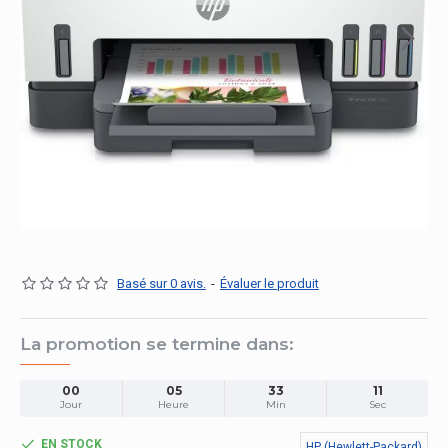
Basé sur 0 avis.
-
Évaluer le produit
La promotion se termine dans:
00
05
33
10
Jour
Heure
Min
Sec
EN STOCK
HP (Hewlett-Packard)