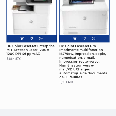
Largeur de l'emballage
484 mm
Profondeur de l'emballage
239 mm
Hauteur de l'emballage
410 mm
Poids du paquet
9,2 kg
HP Color LaserJet Enterprise
HP Color LaserJet Pro
Numérisation
MFP M776dn Laser 1200 x
Imprimante multifonction
1200 DPI 46 ppm A3
M479dw, Impression, copie,
numérisation, e-mail,
5,864.87€
Numérisation recto verso
Non
Impression recto-verso;
Numérisation vers e-
mail/PDF; Chargeur
Vitesse d'impression
automatique de documents
de 50 feuilles
Vitesse d'impression (noir,
1,901.68€
15 ppm
qualité normale, A4/US L
Résolution maximale
4800 x 1200 DPI
Vitesse d'impression
(couleur, qualité normale,
9 ppm