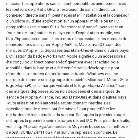
d'accès. Les opérations sans fil sont compatibles uniquement avec
les routeurs de 2,4 et 5 GHz, à l'exclusion du sans fil direct. La
connexion directe sans fil peut nécessiter l'installation et la connexion
d'un pilote ou d'une application sur un appareil mobile ou un PC
compatible avec le sans fil. La fonctionnalité sans fil peut varier en
fonction de l'ordinateur et du système d'exploitation mobile, voir
http://hpconnected.com . Les temps d'impression et les vitesses de
connexion peuvent varier. Apple, AirPrint, Mac et macOS sont des
marques d'Apple Inc. déposées aux États-Unis et dans d'autres pays.
L'utilisation du badge Works with Apple signifie qu'un accessoire a
été conçu pour fonctionner spécifiquement avec la technologie
identifiée dans le badge et a été certifié par le développeur pour
répondre aux normes de performance Apple. Windows est une
marque de commerce du groupe de sociétés Microsoft. Mopria®, le
logo Mopria®, et la marque verbale et le logo Mopria Alliance™ sont
des marques déposées et/ou non déposées et des marques de
service de Mopria Alliance, Inc. aux États-Unis et dans d'autres pays.
Toute utilisation non autorisée est strictement interdite. Les
spécifications de vitesse ont été mises à jour pour refléter les
méthodes de test actuelles du secteur. Soit après la première page,
soit après la première série de pages de test ISO. Pour plus de détails,
voir : http://hp.com/go/printerclaims Moyenne basée sur la méthode
de test ISO/IEC 24711 ou HP et sur une impression continue. Le