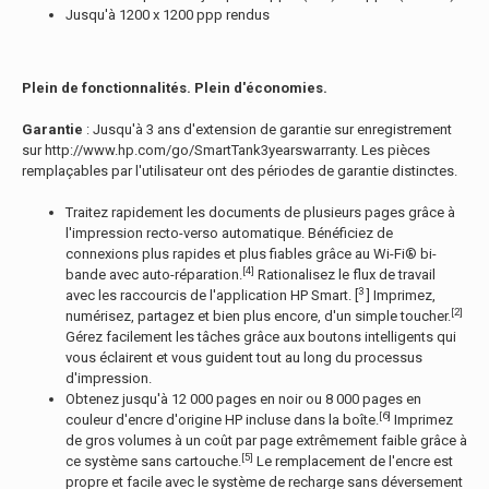
Jusqu'à 1200 x 1200 ppp rendus
Plein de fonctionnalités. Plein d'économies.
Garantie
: Jusqu'à 3 ans d'extension de garantie sur enregistrement
sur http://www.hp.com/go/SmartTank3yearswarranty. Les pièces
remplaçables par l'utilisateur ont des périodes de garantie distinctes.
Traitez rapidement les documents de plusieurs pages grâce à
l'impression recto-verso automatique. Bénéficiez de
connexions plus rapides et plus fiables grâce au Wi-Fi® bi-
[4]
bande avec auto-réparation.
Rationalisez le flux de travail
3
avec les raccourcis de l'application HP Smart. [
] Imprimez,
[2]
numérisez, partagez et bien plus encore, d'un simple toucher.
Gérez facilement les tâches grâce aux boutons intelligents qui
vous éclairent et vous guident tout au long du processus
d'impression.
Obtenez jusqu'à 12 000 pages en noir ou 8 000 pages en
[6]
couleur d'encre d'origine HP incluse dans la boîte.
Imprimez
de gros volumes à un coût par page extrêmement faible grâce à
[5]
ce système sans cartouche.
Le remplacement de l'encre est
propre et facile avec le système de recharge sans déversement