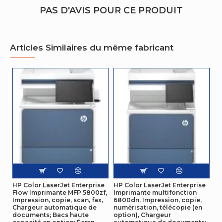
PAS D'AVIS POUR CE PRODUIT
Tension d'entrée AC
100 - 240 V
Fréquence d'entrée AC
50/60 Hz
Articles Similaires du même fabricant
Caractéristiques
Pays d'origine
Chine
Technologie d'impression
A jet d'encre thermique
Cartouche d'impression,
Noir, Cyan, Magenta, Jaune
couleurs
caractéristiques
Cycle de service
5000 pages par mois
(Maximum)
HP Color LaserJet Enterprise
HP Color LaserJet Enterprise
Flow Imprimante MFP 5800zf,
Imprimante multifonction
Impression, copie, scan, fax,
6800dn, Impression, copie,
Conditions environnementales
Chargeur automatique de
numérisation, télécopie (en
documents; Bacs haute
option), Chargeur