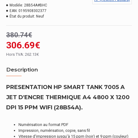
Modèle:
28B54A#BHC
EAN:
0195908302377
État du produit:
Neuf
380.74€
306.69€
Hors TVA: 262.13€
Description
PRESENTATION HP SMART TANK 7005 A
JET D'ENCRE THERMIQUE A4 4800 X 1200
DPI 15 PPM WIFI (28B54A).
Numérisation au format PDF
Impression, numérisation, copie, sans fil
Vitesse d'impression jusqu'à 15 ppm (noir) et 9 ppm (couleur)