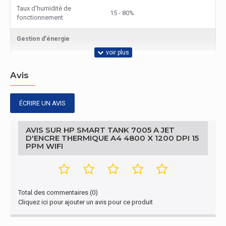
Taux d'humidité de
15 - 80%
fonctionnement
Gestion d'énergie
Consommation d 'énergie
2 W
(en mode veille)
Avis
Connectivité
ÉCRIRE UN AVIS
Impression directe
Oui
AVIS SUR HP SMART TANK 7005 A JET
Écran
D'ENCRE THERMIQUE A4 4800 X 1200 DPI 15
PPM WIFI
Taille de l'écran
5,08 cm (2")
Écran
Total des commentaires (0)
Écran integré
Oui
Cliquez ici pour ajouter un avis pour ce produit
Gestion d'énergie