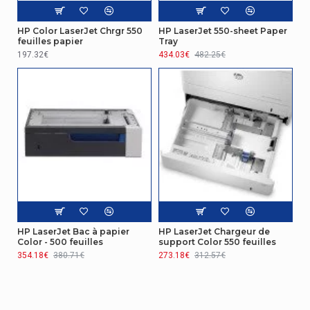
HP Color LaserJet Chrgr 550
HP LaserJet 550-sheet Paper
feuilles papier
Tray
197.32€
434.03€
482.25€
HP LaserJet Bac à papier
HP LaserJet Chargeur de
Color - 500 feuilles
support Color 550 feuilles
354.18€
380.71€
273.18€
312.57€