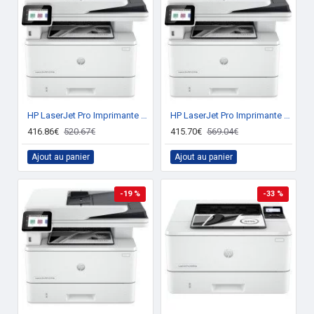
HP LaserJet Pro Imprimante MFP 4102dw, Noir et blanc, Imprimante pour Petites/moyennes entreprises, Impression, copie, numérisation, Sans fil; Éligibilité Instant Ink; Imprimer depuis un téléphone ou une tablette; Chargeur automatique de documents; Impres
HP LaserJet Pro Imprimante MFP 4102fdn, Noir et blanc, Impression, copie, scan, fax.
416.86€
520.67€
415.70€
569.04€
Ajout au panier
Ajout au panier
-19 %
-33 %