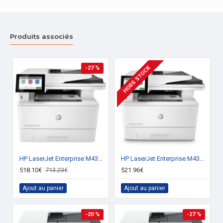
Produits associés
HORS STOCK
-27 %
HP LaserJet Enterprise M430f A jet d'encre thermique A5 600 x 600 DPI 63 ppm
HP LaserJet Enterprise M430f Laser A5 600 x 600 DPI 63 ppm
518.10€
713.23€
521.96€
Ajout au panier
Ajout au panier
-20 %
-27 %