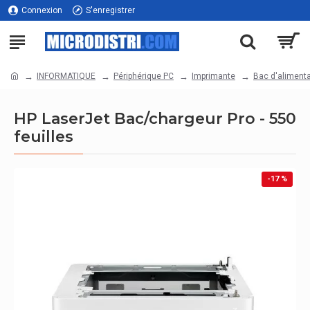
Connexion
S'enregistrer
INFORMATIQUE
Périphérique PC
Imprimante
Bac d'aliment
HP LaserJet Bac/chargeur Pro - 550
feuilles
-17 %