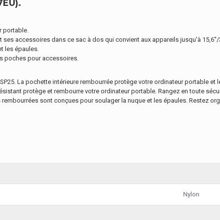
7EU).
r portable.
t ses accessoires dans ce sac à dos qui convient aux appareils jusqu'à 15,6''/
t les épaules.
s poches pour accessoires.
P25. La pochette intérieure rembourrée protège votre ordinateur portable et
ésistant protège et rembourre votre ordinateur portable. Rangez en toute sécu
elles rembourrées sont conçues pour soulager la nuque et les épaules. Restez
Nylon