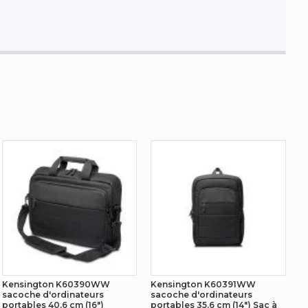
Kensington K60390WW
Kensington K60391WW
sacoche d'ordinateurs
sacoche d'ordinateurs
portables 40,6 cm (16")
portables 35,6 cm (14") Sac à