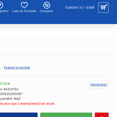
0 article ( s ) - 0.00€
gistrer
Liste de Souhaits
Comparer
.
-
Évaluer le produit
STOCK
Kensington
e:
K63207EU
5028252090407
u produit:
Neuf
este plus que 2 exemplaire(s) en stock.