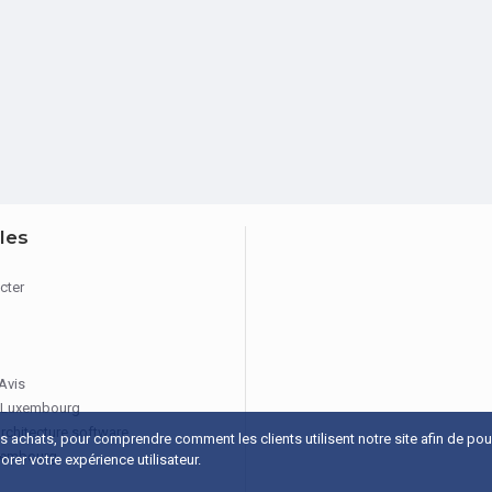
iles
cter
 Avis
 Luxembourg
architecture software
os achats, pour comprendre comment les clients utilisent notre site afin de po
xembourg
rer votre expérience utilisateur.