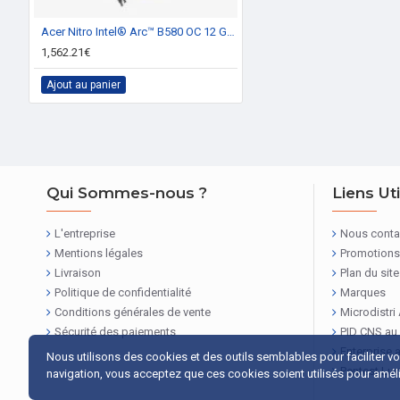
Acer Nitro Intel® Arc™ B580 OC 12 Go GDDR6
1,562.21€
Ajout au panier
Qui Sommes-nous ?
Liens Ut
L'entreprise
Nous conta
Mentions légales
Promotions
Livraison
Plan du site
Politique de confidentialité
Marques
Conditions générales de vente
Microdistri
Sécurité des paiements
PID CNS au
Enterprise 
Nous utilisons des cookies et des outils semblables pour faciliter v
Pentest Lu
navigation, vous acceptez que ces cookies soient utilisés pour amélio