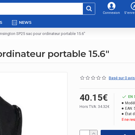
Connexion
S'enre
S
NEWS
nsington SP25 sac pour ordinateur portable 15.6"
rdinateur portable 15.6"
Basé sur 0 avis
40.15€
EN 
Modèl
Hors TVA: 34.32€
EAN:
État d
Il ne r