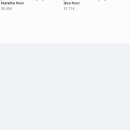
Malette Noir
dos Noir
35.05€
31.71€