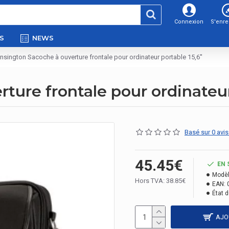
Connexion
S'enre
S
NEWS
nsington Sacoche à ouverture frontale pour ordinateur portable 15,6''
ure frontale pour ordinateur 
Basé sur 0 avis
45.45€
EN 
Modèl
Hors TVA: 38.85€
EAN:
État d
AJO