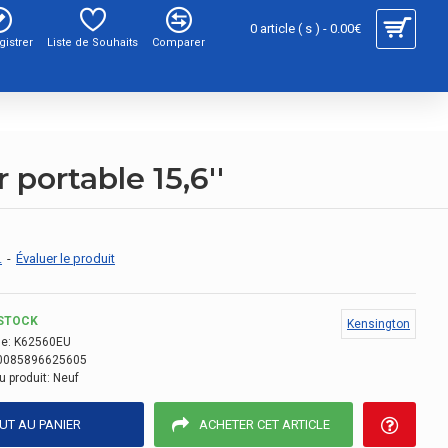
0 article ( s ) - 0.00€
gistrer
Liste de Souhaits
Comparer
portable 15,6''
.
-
Évaluer le produit
STOCK
Kensington
e:
K62560EU
0085896625605
u produit:
Neuf
UT AU PANIER
ACHETER CET ARTICLE