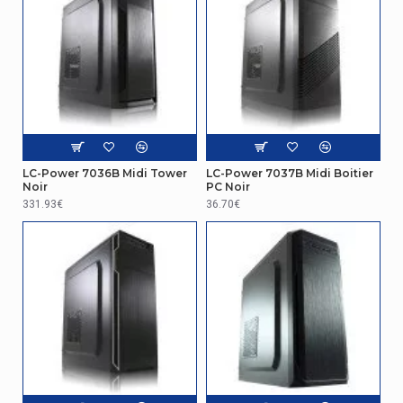
Facteur de forme de carte mère supporté
ATX
Nombre de consoles 3.5"
2
Nombre de baies 3,5 "internes
1
Vitre latérale
Non
LC-Power 7036B Midi Tower
LC-Power 7037B Midi Boitier
Noir
PC Noir
Nombre de baies 2,5 "
2
331.93€
36.70€
Nombre de baies 5.25" externes
1
convient pour
maison/bureau
Hauteur maximale refroidisseur de CPU
13,5 cm
Longueur maximale carte graphique
32 cm
Design