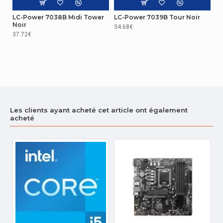
Elément de format
Micro Tower
LC-Power 7038B Midi Tower
LC-Power 7039B Tour Noir
Noir
34.68€
Code du système harmonisé
84733080
37.72€
Les clients ayant acheté cet article ont également
acheté