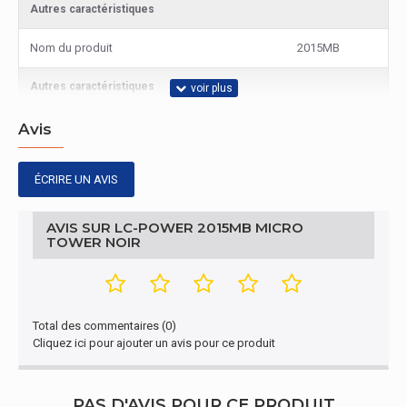
Autres caractéristiques
Nom du produit
2015MB
Autres caractéristiques
Type
PC
Avis
Certificat
ÉCRIRE UN AVIS
Certification
CE
AVIS SUR LC-POWER 2015MB MICRO
TOWER NOIR
Connectivité
Quantité de ports de type A USB 3,0 (3,1 Gen
2
1)
Total des commentaires (0)
Refroidissement
Cliquez ici pour ajouter un avis pour ce produit
Ventilateurs avant maximale
1
PAS D'AVIS POUR CE PRODUIT