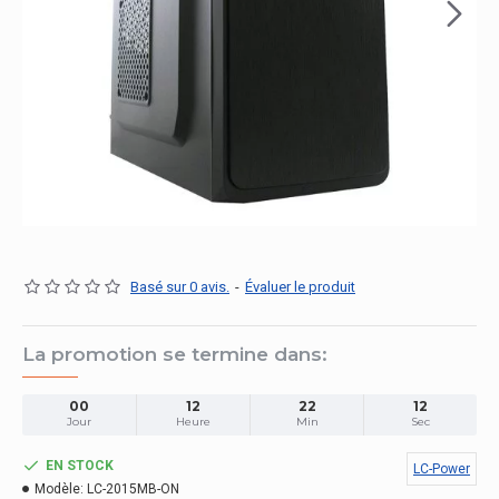
Basé sur 0 avis.
-
Évaluer le produit
La promotion se termine dans:
00
12
22
11
Jour
Heure
Min
Sec
EN STOCK
LC-Power
Modèle:
LC-2015MB-ON