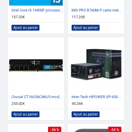
Intel Core i5-14400F processeur 20 Mo Smart Cache (BULK)
MSI PRO B760M-P carte mère Intel B760 LGA 1700 micro ATX
157.20€
117.20€
Ajout au panier
Ajout au panier
Crucial CT16G56C46U5 module de mémoire 16 Go 1 x 16 Go DDR5 5600 MHz
Inter-Tech HIPOWER SP-650 unité d'alimentation d'énergie 650 W 20+4 pin ATX ATX Noir
255.02€
45.26€
Ajout au panier
Ajout au panier
-34 %
-53 %