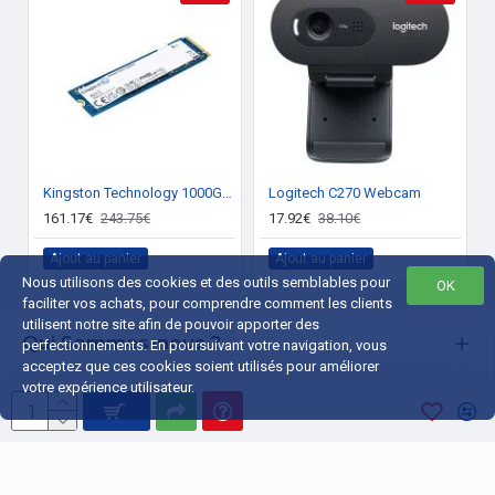
Kingston Technology 1000G NV3 M.2 2280 NVMe SSD
Logitech C270 Webcam
161.17€
243.75€
17.92€
38.10€
Ajout au panier
Ajout au panier
Nous utilisons des cookies et des outils semblables pour
OK
faciliter vos achats, pour comprendre comment les clients
utilisent notre site afin de pouvoir apporter des
Qui Sommes-nous ?
perfectionnements. En poursuivant votre navigation, vous
acceptez que ces cookies soient utilisés pour améliorer
Liens Utiles
votre expérience utilisateur.