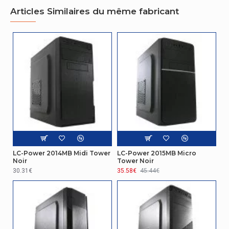
Articles Similaires du même fabricant
Voyants
Oui
Ergonomie
Bouton de réinitialisation
Oui
Autres caractéristiques
Type
PC
Connectivité
Quantité de ports de type A USB 3,0 (3,1 Gen
LC-Power 2014MB Midi Tower
LC-Power 2015MB Micro
2
1)
Noir
Tower Noir
30.31€
35.58€
45.44€
Refroidissement
Ventilateurs avant maximale
2
Prise en charge des diamètres des ventilateurs