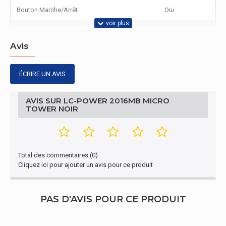
Bouton Marche/Arrêt
Oui
Support de stockage
Avis
Tailles de disques durs supportées
2.5,3.5"
ÉCRIRE UN AVIS
Autres caractéristiques
Nom du produit
2016MB
AVIS SUR LC-POWER 2016MB MICRO
TOWER NOIR
Emballage
Largeur de l'emballage
268 mm
Total des commentaires (0)
Profondeur de l'emballage
473 mm
Cliquez ici pour ajouter un avis pour ce produit
Hauteur de l'emballage
418 mm
PAS D'AVIS POUR CE PRODUIT
Poids du paquet
4,1 kg
Design