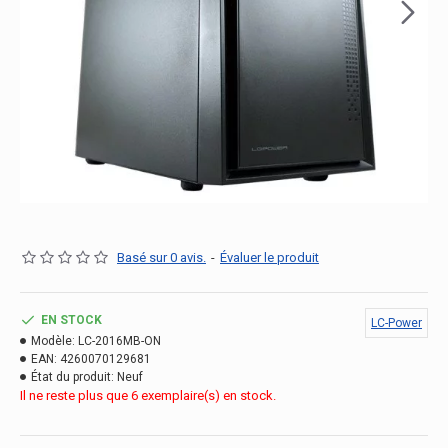
Basé sur 0 avis.
-
Évaluer le produit
EN STOCK
LC-Power
Modèle:
LC-2016MB-ON
EAN:
4260070129681
État du produit:
Neuf
Il ne reste plus que 6 exemplaire(s) en stock.