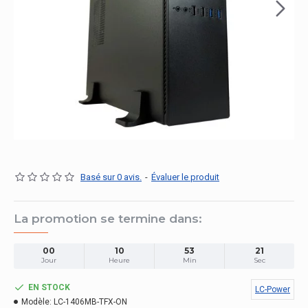
Basé sur 0 avis.
-
Évaluer le produit
La promotion se termine dans:
00
10
53
21
Jour
Heure
Min
Sec
EN STOCK
LC-Power
Modèle:
LC-1406MB-TFX-ON