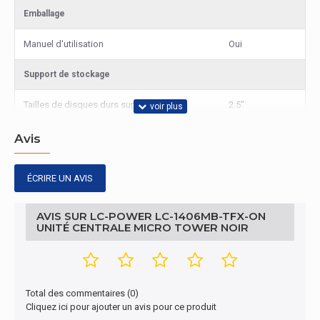
Emballage
Manuel d'utilisation
Oui
Support de stockage
Tailles de disques durs supportées
2.5"
Autres caractéristiques
Avis
LC-1406MB-
Nom du produit
ÉCRIRE UN AVIS
TFX-ON
Ergonomie
AVIS SUR LC-POWER LC-1406MB-TFX-ON
UNITÉ CENTRALE MICRO TOWER NOIR
Gestion optimisée des câbles
Oui
Autres caractéristiques
Total des commentaires (0)
Type
PC
Cliquez ici pour ajouter un avis pour ce produit