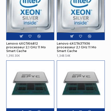
Adaptateur graphique intégré
Non
Graphique
Adaptateur graphique
Non
Modèle d'adaptateur graphique à bord
Indisponible
Lenovo 4XG7A14812
Lenovo 4XG7A37936
Modèle d'adaptateur graphique discrêt
Indisponible
processeur 2,1 GHz 11 Mo
processeur 2,1 GHz 11 Mo
Smart Cache
Smart Cache
1,390.30€
1,348.54€