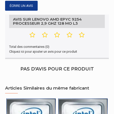
Mémoire vive
ÉCRIRE UN AVIS
Types de mémoires pris en charge par le
DDR4-
processeur
SDRAM
AVIS SUR LENOVO AMD EPYC 9254
PROCESSEUR 2,9 GHZ 128 MO L3
Vitesses d'horloge de mémoire prises en charge
3200 MHz
par le proce
Largeur de bande de mémoire prise en charge
460,8 Go/s
par le processeur (m
Total des commentaires (0)
Cliquez ici pour ajouter un avis pour ce produit
Autres caractéristiques
PAS D'AVIS POUR CE PRODUIT
AMD EPYC
Nom du produit
9254
représentation / réalisation
Articles Similaires du même fabricant
Fabricant de processeur
AMD
Graphique