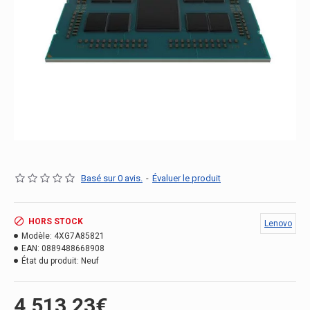
Basé sur 0 avis.
-
Évaluer le produit
HORS STOCK
Lenovo
Modèle:
4XG7A85821
EAN:
0889488668908
État du produit:
Neuf
4,513.23€