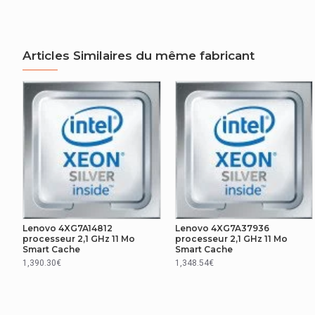
AUTRES CARACTÉRISTIQUES
Famille de produit
Articles Similaires du même fabricant
Nom du produit
CARACTÉRISTIQUES
Nombre maximum de voies PCI Express
REPRÉSENTATION / RÉALISATION
Fabricant de processeur
CONNECTEURS D'EXTENSION
Lenovo 4XG7A14812
Lenovo 4XG7A37936
processeur 2,1 GHz 11 Mo
processeur 2,1 GHz 11 Mo
Smart Cache
Smart Cache
Version des emplacements PCI Express
1,390.30€
1,348.54€
GRAPHIQUE
Adaptateur graphique intégré