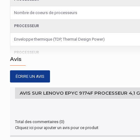
Nombre de coeurs de processeurs
PROCESSEUR
Enveloppe thermique (TDP, Thermal Design Power)
PROCESSEUR
Avis
Fréquence de base du processeur
ÉCRIRE UN AVIS
MÉMOIRE VIVE
Types de mémoires pris en charge par le processeur
AVIS SUR LENOVO EPYC 9174F PROCESSEUR 4,1 
Vitesses d'horloge de mémoire prises en charge par le proce
MÉMOIRE VIVE
Total des commentaires (0)
Cliquez ici pour ajouter un avis pour ce produit
Bande passante mémoire (max)