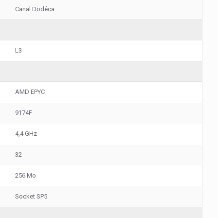
Canal Dodéca
L3
AMD EPYC
9174F
4,4 GHz
32
256 Mo
Socket SP5