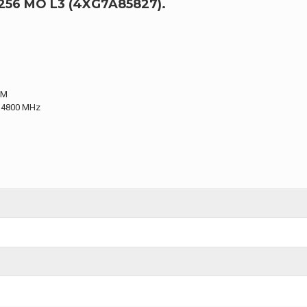
256 MO L3 (4XG7A85827).
AM
: 4800 MHz