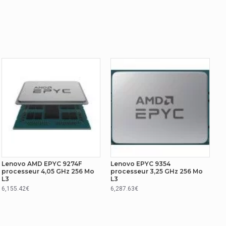
EPYC
9174F
128
AMD
Lenovo AMD EPYC 9274F
Lenovo EPYC 9354
processeur 4,05 GHz 256 Mo
processeur 3,25 GHz 256 Mo
L3
L3
5.0
6,155.42€
6,287.63€
Non