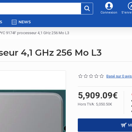
Connexion
S'enre
S
NEWS
YC 9174F processeur 4,1 GHz 256 Mo L3
eur 4,1 GHz 256 Mo L3
Basé sur 0 avis
5,909.09€
Hors TVA: 5,050.50€
M