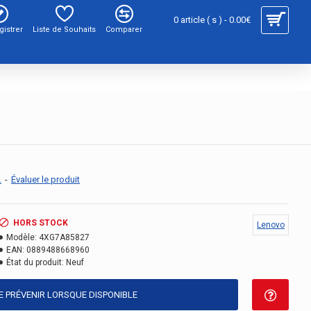
0 article ( s ) - 0.00€
gistrer
Liste de Souhaits
Comparer
.
-
Évaluer le produit
HORS STOCK
Lenovo
Modèle:
4XG7A85827
EAN:
0889488668960
État du produit:
Neuf
E PRÉVENIR LORSQUE DISPONIBLE