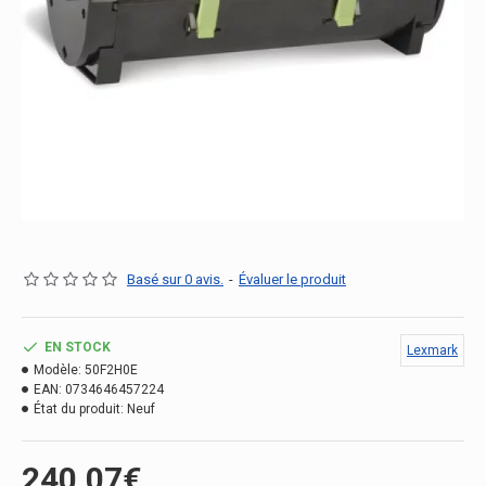
Basé sur 0 avis.
-
Évaluer le produit
EN STOCK
Lexmark
Modèle:
50F2H0E
EAN:
0734646457224
État du produit:
Neuf
240.07€