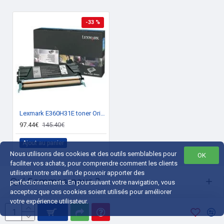
-33 %
Lexmark E360H31E toner Original Noir 1 pièce(s)
97.44€
145.40€
Ajout au panier
Nous utilisons des cookies et des outils semblables pour
OK
faciliter vos achats, pour comprendre comment les clients
utilisent notre site afin de pouvoir apporter des
Qui Sommes-nous ?
perfectionnements. En poursuivant votre navigation, vous
acceptez que ces cookies soient utilisés pour améliorer
Liens Utiles
votre expérience utilisateur.