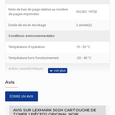
Note de bas de page relative au nombre
ISO/IEC 19752
de pages imprimées
Durée de vie en stockage
2 année(s)
Conditions environnementales
Température d'opération
10 - 30 °C
Température hors fonctionnement
-20 - 40 °C
Autres caractéristiques
Nom du produit
502H
Avis
Contenu de l'emballage
ÉCRIRE UN AVIS
Quantité par paquet
1 pièce(s)
AVIS SUR LEXMARK 502H CARTOUCHE DE
Autres caractéristiques
TONER 1 PIÈCE(S) ORIGINAL NOIR