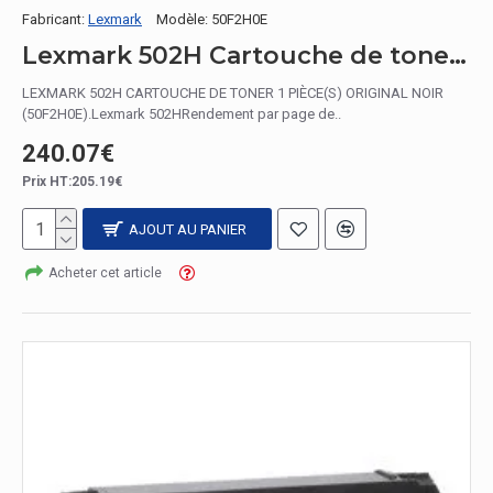
Fabricant:
Lexmark
Modèle:
50F2H0E
Lexmark 502H Cartouche de toner 1 pièce(s) Original Noir
LEXMARK 502H CARTOUCHE DE TONER 1 PIÈCE(S) ORIGINAL NOIR
(50F2H0E).Lexmark 502HRendement par page de..
240.07€
Prix HT:205.19€
AJOUT AU PANIER
Acheter cet article