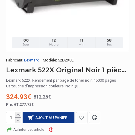
00
12
11
57
Jour
Heure
Min
Sec
Fabricant:
Lexmark
Modèle:
52D2X0E
Lexmark 522X Original Noir 1 pièce(s)
Lexmark 522X. Rendement par page de toner noir: 45000 pages
Cartouche d'impression couleurs: Noir Qu..
324.93€
812.25€
Prix HT:277.72€
AJOUT AU PANIER
Acheter cet article