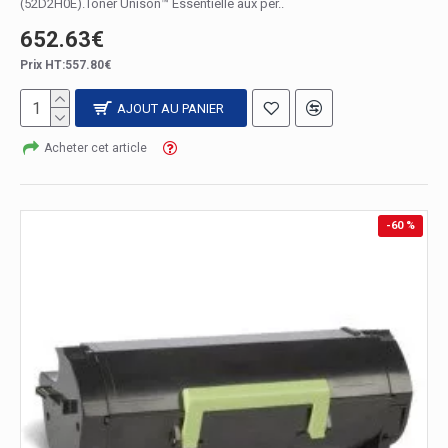
(52D2H0E).Toner Unison™ Essentielle aux per..
652.63€
Prix HT:557.80€
AJOUT AU PANIER
Acheter cet article
-60 %