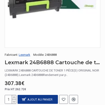
Fabricant:
Lexmark
Modèle:
24B6888
Lexmark 24B6888 Cartouche de toner 1 pièce(s) Original Noir
LEXMARK 24B6888 CARTOUCHE DE TONER 1 PIÈCE(S) ORIGINAL NOIR
(24B6888).Lexmark 24B6888Rendement par p..
307.38€
Prix HT:262.72€
AJOUT AU PANIER