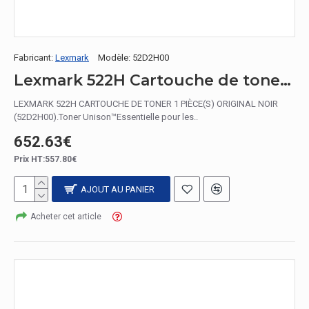
Fabricant:
Lexmark
Modèle:
52D2H00
Lexmark 522H Cartouche de toner 1 pièce(s) Original Noir
LEXMARK 522H CARTOUCHE DE TONER 1 PIÈCE(S) ORIGINAL NOIR
(52D2H00).Toner Unison™Essentielle pour les..
652.63€
Prix HT:557.80€
AJOUT AU PANIER
Acheter cet article