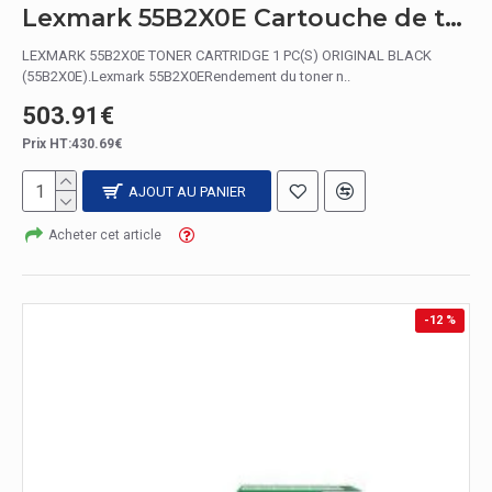
Lexmark 55B2X0E Cartouche de toner 1 pièce(s) Original Noir
LEXMARK 55B2X0E TONER CARTRIDGE 1 PC(S) ORIGINAL BLACK
(55B2X0E).Lexmark 55B2X0ERendement du toner n..
503.91€
Prix HT:430.69€
AJOUT AU PANIER
Acheter cet article
-12 %