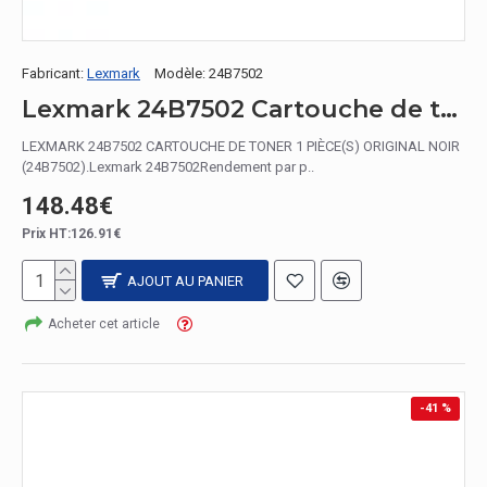
Fabricant:
Lexmark
Modèle:
24B7502
Lexmark 24B7502 Cartouche de toner 1 pièce(s) Original Noir
LEXMARK 24B7502 CARTOUCHE DE TONER 1 PIÈCE(S) ORIGINAL NOIR
(24B7502).Lexmark 24B7502Rendement par p..
148.48€
Prix HT:126.91€
AJOUT AU PANIER
Acheter cet article
-41 %