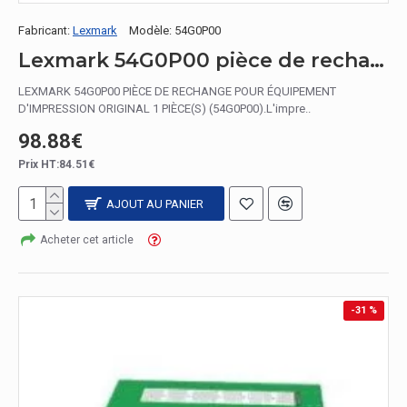
Fabricant:
Lexmark
Modèle:
54G0P00
Lexmark 54G0P00 pièce de rechange pour équipement d'impression Original 1 pièce(s)
LEXMARK 54G0P00 PIÈCE DE RECHANGE POUR ÉQUIPEMENT
D'IMPRESSION ORIGINAL 1 PIÈCE(S) (54G0P00).L'impre..
98.88€
Prix HT:84.51€
AJOUT AU PANIER
Acheter cet article
-31 %