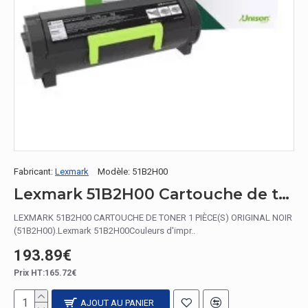
Fabricant:
Lexmark
Modèle:
51B2H00
Lexmark 51B2H00 Cartouche de toner 1 pièce(s) Original Noir
LEXMARK 51B2H00 CARTOUCHE DE TONER 1 PIÈCE(S) ORIGINAL NOIR
(51B2H00).Lexmark 51B2H00Couleurs d'impr..
193.89€
Prix HT:165.72€
AJOUT AU PANIER