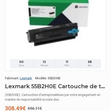
00
12
11
57
Jour
Heure
Min
Sec
Fabricant:
Lexmark
Modèle:
55B2H0E
Lexmark 55B2H0E Cartouche de toner 1 pièce(s) Original Noir
(55B2H0E). Cartouches d'entrepriseMues par notre engagement en
matière de responsabilité sociale des..
308.49€
446.11€