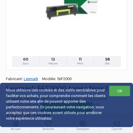
00
12
11
57
Jour
Heure
Min
Sec
Fabricant:
Lexmark
Modèle:
56F2000
Lexmark 56F2000 toner Noir 1 pièce(s)
Nous utilisons des cookies et des outils semblables pour
OK
faciliter vos achats, pour comprendre comment les clients
LEXMARK 56F2000 CARTOUCHE DE TONER 1 PIÈCE(S) NOIR
utilisent notre site afin de pouvoir apporter des
(56F2000).Lexmark 56F2000Rendement par page de to..
perfectionnements. En poursuivant votre navigation, vous
FILTRE DE PRODUITS
acceptez que ces cookies soient utilisés pour améliorer
157.77€
178.44€
votre expérience utilisateur.
Prix HT:134.85€
Accueil
Souhaits
Comparer
Courriel