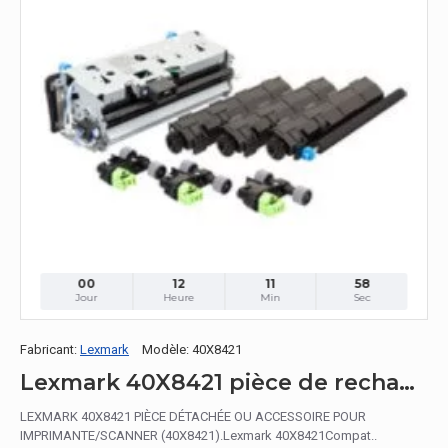
00
12
11
57
Jour
Heure
Min
Sec
Fabricant:
Lexmark
Modèle:
40X8421
Lexmark 40X8421 pièce de rechange pour équipement d'impression
LEXMARK 40X8421 PIÈCE DÉTACHÉE OU ACCESSOIRE POUR
IMPRIMANTE/SCANNER (40X8421).Lexmark 40X8421Compat..