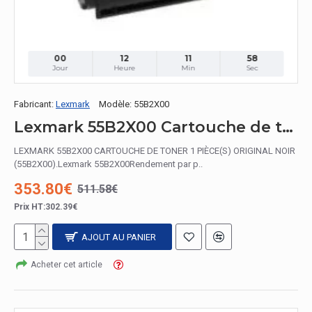
00
12
11
57
Jour
Heure
Min
Sec
Fabricant:
Lexmark
Modèle:
55B2X00
Lexmark 55B2X00 Cartouche de toner 1 pièce(s) Original Noir
LEXMARK 55B2X00 CARTOUCHE DE TONER 1 PIÈCE(S) ORIGINAL NOIR
(55B2X00).Lexmark 55B2X00Rendement par p..
353.80€
511.58€
Prix HT:302.39€
AJOUT AU PANIER
Acheter cet article