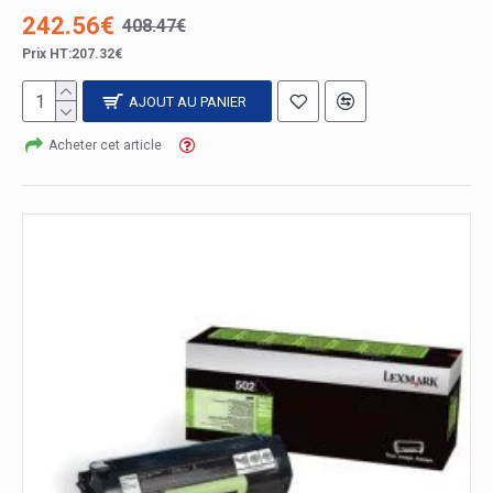
242.56€
408.47€
Prix HT:207.32€
AJOUT AU PANIER
Acheter cet article