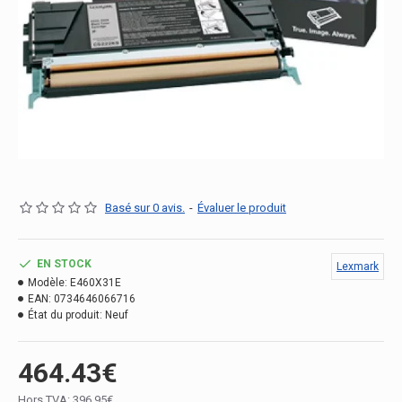
Basé sur 0 avis.
-
Évaluer le produit
EN STOCK
Lexmark
Modèle:
E460X31E
EAN:
0734646066716
État du produit:
Neuf
464.43€
Hors TVA: 396.95€