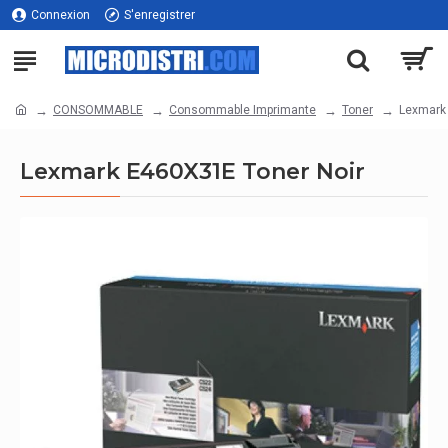
Connexion
S'enregistrer
CONSOMMABLE
Consommable Imprimante
Toner
Lexmark
Lexmark E460X31E Toner Noir