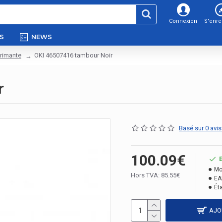
Connexion
S'enre
S
NEWS
rimante
OKI 46507416 tambour Noir
r
Basé sur 0 avis
100.09€
Mo
Hors TVA: 85.55€
EA
Éta
AJO