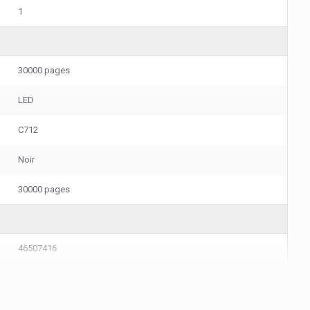
1
30000 pages
LED
C712
Noir
30000 pages
46507416