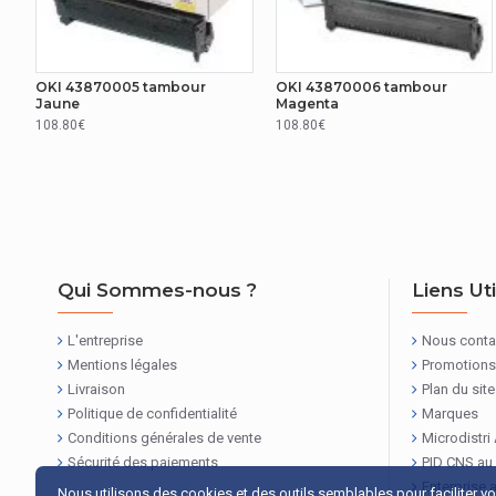
OKI 43870005 tambour
OKI 43870006 tambour
Jaune
Magenta
108.80€
108.80€
Qui Sommes-nous ?
Liens Ut
L'entreprise
Nous conta
Mentions légales
Promotions
Livraison
Plan du site
Politique de confidentialité
Marques
Conditions générales de vente
Microdistri
Sécurité des paiements
PID CNS au
Enterprise 
Nous utilisons des cookies et des outils semblables pour faciliter v