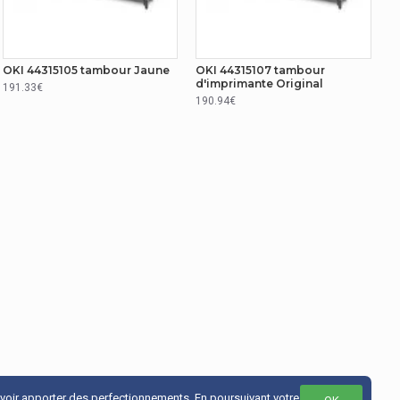
OKI 44315105 tambour Jaune
OKI 44315107 tambour
d'imprimante Original
191.33€
190.94€
uvoir apporter des perfectionnements. En poursuivant votre