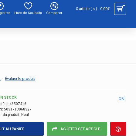
0 article ( s ) - 0.00€
gistrer
Liste de Souhaits
Comparer
.
-
Évaluer le produit
EN STOCK
OKI
dèle:
46507416
N:
5031713068327
t du produit:
Neuf
UT AU PANIER
ACHETER CET ARTICLE