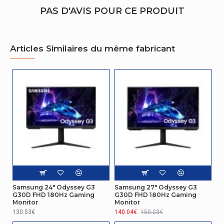
PAS D'AVIS POUR CE PRODUIT
Taille visualisable verticale
39,5 cm
Taux de d'actualisation
240 Hz
maximal
Articles Similaires du même fabricant
Forme d'écran
Plat
Type HD
4K Ultra HD
Prise en charge HDR
Oui
Conditions environnementales
Taux d'humidité de
10 - 80%
fonctionnement
Connectivité
Samsung 24" Odyssey G3
Samsung 27" Odyssey G3
G30D FHD 180Hz Gaming
G30D FHD 180Hz Gaming
Quantité de ports avals
Monitor
Monitor
2
USB de type A
130.53€
140.04€
150.23€