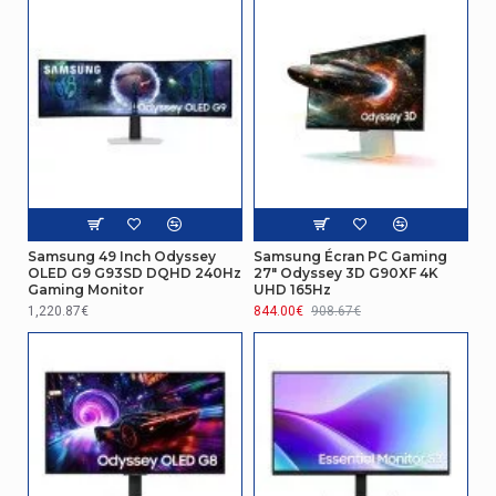
Concentrateur USB intégré
Oui
Nombre de ports VGA (D-
0
Sub)
Quantité de ports HDMI
2
Nombre de ports USB de
1
type B en amont
Quantité de Mini
0
Samsung 49 Inch Odyssey
Samsung Écran PC Gaming
DisplayPorts
OLED G9 G93SD DQHD 240Hz
27" Odyssey 3D G90XF 4K
Gaming Monitor
UHD 165Hz
1,220.87€
844.00€
908.67€
Version de la sortie
1.4
DisplayPort
Emballage
Type d'emballage
Boîte
Connectivité