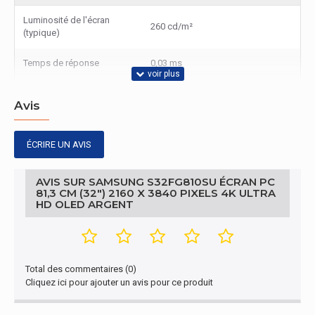
Luminosité de l'écran
260 cd/m²
(typique)
Temps de réponse
0,03 ms
Diagonale verrerie (cm)
80 cm
Avis
Taux de contraste
1000000:1
ÉCRIRE UN AVIS
Angle de vision horizontal
178°
AVIS SUR SAMSUNG S32FG810SU ÉCRAN PC
Angle de vision vertical
178°
81,3 CM (32") 2160 X 3840 PIXELS 4K ULTRA
HD OLED ARGENT
Type de mesure du temps
GTG (Gray to Gray)
de réponse
HDCP
Oui
Total des commentaires (0)
Cliquez ici pour ajouter un avis pour ce produit
Taille visualisable
69,9 cm
horizontale