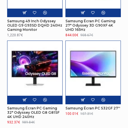
Taille de l'écran
61 cm (24")
Résolution de l'écran
1920 x 1080 pixels
Samsung 49 Inch Odyssey
Samsung Écran PC Gaming
OLED G9 G93SD DQHD 240Hz
27" Odyssey 3D G90XF 4K
Gaming Monitor
UHD 165Hz
Écran tactile
Non
1,220.87€
844.00€
908.67€
Technologie d'affichage
LCD
Gestion d'énergie
Tension d'entrée AC
100 - 240 V
Poids et dimensions
Largeur appareil (support inclus)
540,7 mm
Profondeur (support inclus)
219 mm
Samsung Écran PC Gaming
Samsung Écran PC S32GF 27''
32" Odyssey OLED G8 G81SF
100.01€
107.31€
Hauteur (support inclus)
497,7 mm
4K UHD 240Hz
932.37€
989.84€
Audio