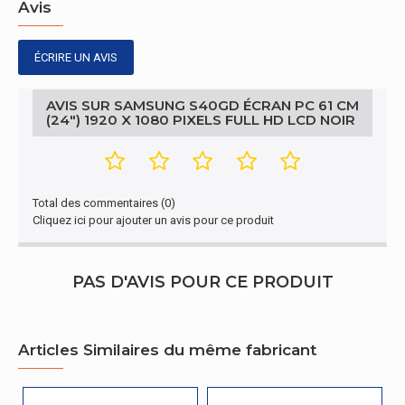
Avis
Couverture NTSC (normale)
72%
ÉCRIRE UN AVIS
Taille visualisable verticale
29,6 cm
Taux de d'actualisation maximal
100 Hz
AVIS SUR SAMSUNG S40GD ÉCRAN PC 61 CM
(24") 1920 X 1080 PIXELS FULL HD LCD NOIR
Forme d'écran
Plat
Luminosité de l'écran (min)
200 cd/m²
Total des commentaires (0)
Type HD
Full HD
Cliquez ici pour ajouter un avis pour ce produit
Écran
PAS D'AVIS POUR CE PRODUIT
16,7 millions de
Nombre de couleurs affichées
couleurs
Articles Similaires du même fabricant
Ratio de format d'image
16:9
Conditions environnementales