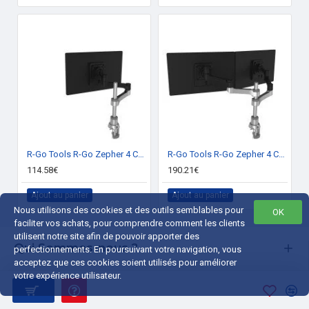
Autres caractéristiques
Famille de produit
Essential Monitor
Nom du produit
S40GD
Connectivité
Sortie casque audio
Oui
R-Go Tools R-Go Zepher 4 C2, Circular Bras Simple Ecran, fixation bureau, Adjustable, 0-8 kg, Noir-Argent, Faible Empreinte Carbone
R-Go Tools R-Go Zepher 4 C2, Circular Bras Double Ecran, fixation bureau, Adjustable, 0-8 kg, Noir-Argent, Faible Empreinte Carbone
Écran
114.58€
190.21€
Type de panneau
IPS
Ajout au panier
Ajout au panier
Nous utilisons des cookies et des outils semblables pour
OK
Emballage
faciliter vos achats, pour comprendre comment les clients
utilisent notre site afin de pouvoir apporter des
Qui Sommes-nous ?
Càbles inclus
HDMI, Énergie
perfectionnements. En poursuivant votre navigation, vous
acceptez que ces cookies soient utilisés pour améliorer
Liens Utiles
votre expérience utilisateur.
Largeur de l'emballage
585 mm
Profondeur de l'emballage
447 mm