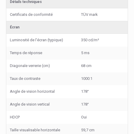
Détails techniques
Certificats de conformité
TÜV mark
Écran
Luminosité de l'écran (typique)
350 cd/m²
Temps de réponse
5 ms
Diagonale verrerie (cm)
68 cm
Taux de contraste
1000:1
Angle de vision horizontal
178°
Angle de vision vertical
178°
HDCP
Oui
Taille visualisable horizontale
59,7 cm