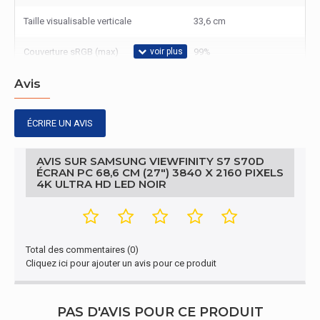
Taille visualisable verticale
33,6 cm
Couverture sRGB (max)
99%
Avis
Taux de d'actualisation maximal
60 Hz
Forme d'écran
Plat
ÉCRIRE UN AVIS
Type HD
4K Ultra HD
AVIS SUR SAMSUNG VIEWFINITY S7 S70D
ÉCRAN PC 68,6 CM (27") 3840 X 2160 PIXELS
Prise en charge HDR
Oui
4K ULTRA HD LED NOIR
Écran
Nom marketing du ratio de contraste
Mega contraste
dynamique
Total des commentaires (0)
Cliquez ici pour ajouter un avis pour ce produit
Écran
1.07 milliards de
PAS D'AVIS POUR CE PRODUIT
Nombre de couleurs affichées