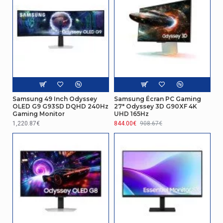
Connectivité
Version HDCP
2.2
Écran
Taille de l'écran
68,6 cm (27")
Résolution de l'écran
3840 x 2160 pixels
Samsung 49 Inch Odyssey
Samsung Écran PC Gaming
OLED G9 G93SD DQHD 240Hz
27" Odyssey 3D G90XF 4K
Gaming Monitor
UHD 165Hz
Écran tactile
Non
1,220.87€
844.00€
908.67€
Technologie d'affichage
LED
Gestion d'énergie
Tension d'entrée AC
100 - 240 V
Poids et dimensions