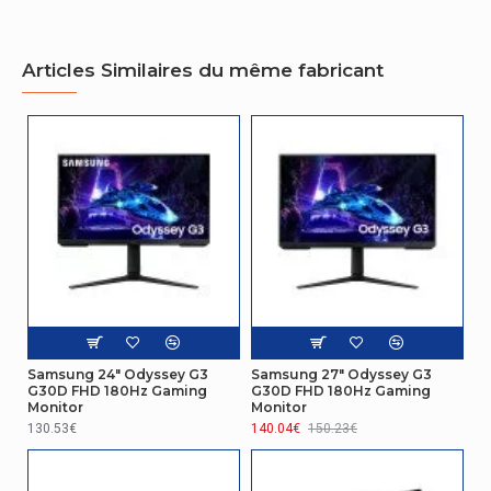
couleurs
Ratio de format d'image
16:9
Articles Similaires du même fabricant
Conditions environnementales
Taux d'humidité de fonctionnement
10 - 80%
Connectivité
Type de port de service
USB Type-A
Connectivité
Concentrateur USB intégré
Non
Samsung 24" Odyssey G3
Samsung 27" Odyssey G3
Quantité de ports HDMI
1
G30D FHD 180Hz Gaming
G30D FHD 180Hz Gaming
Monitor
Monitor
Connectivité
130.53€
140.04€
150.23€
Quantité d'interface DisplayPorts
1