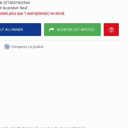
N:
0718037902944
t du produit:
Neuf
e reste plus que 1 exemplaire(s) en stock.
UT AU PANIER
ACHETER CET ARTICLE
Comparez ce produit