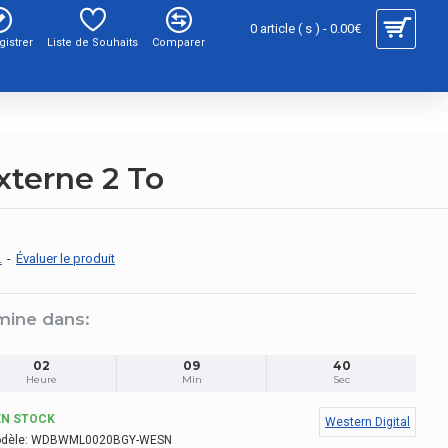
0 article ( s ) - 0.00€
gistrer
Liste de Souhaits
Comparer
terne 2 To
.
-
Évaluer le produit
mine dans:
02
09
39
Heure
Min
Sec
EN STOCK
Western Digital
dèle:
WDBWML0020BGY-WESN