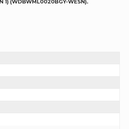
EN 1) (WDBWML0020BGY-WESN).