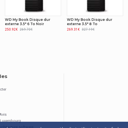
WD My Book Disque dur
WD My Book Disque dur
externe 3.5" 6 To Noir
externe 3.5" 8 To
250.92€
269.70€
269.31€
327.19€
iles
cter
 Avis
 Luxembourg
architecture software