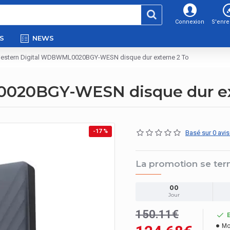
Connexion
S'enre
S
NEWS
estern Digital WDBWML0020BGY-WESN disque dur externe 2 To
020BGY-WESN disque dur ex
-17 %
Basé sur 0 avis
La promotion se ter
00
Jour
150.11€
Mo