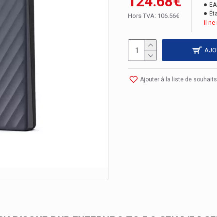
124.68€
EA
Éta
Hors TVA: 106.56€
Il n
AJO
Ajouter à la liste de souhaits