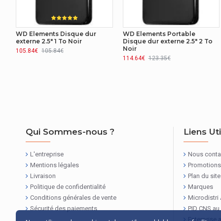
WD Elements Disque dur
WD Elements Portable
externe 2.5" 1 To Noir
Disque dur externe 2.5" 2 To
Noir
105.84€
105.84€
114.64€
123.35€
Qui Sommes-nous ?
Liens Ut
L'entreprise
Nous conta
Mentions légales
Promotions
Livraison
Plan du site
Politique de confidentialité
Marques
Conditions générales de vente
Microdistri
Sécurité des paiements
PID CNS au
Enterprise 