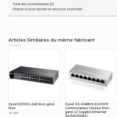
TRANSMITION DES DONNÉES
Total des commentaires (0)
Cliquez ici pour ajouter un avis pour ce produit
Répertoire MAC
Capacité de commutation
ALIMENTATION ELECTRIQUE
Articles Similaires du même fabricant
Bloc d'alimentation inclus
CARACTÉRISTIQUES DE GESTION
Banc de commutateurs
Type de commutateur
Gestion basée sur le web
Géré sur le Cloud
Zyxel ES1100-24E Non-géré
Zyxel GS-108BV5-EU0101F
Noir
commutateur réseau Non-
géré L2 Gigabit Ethernet
29.30€
Classification du trafic
(10/100/1000)