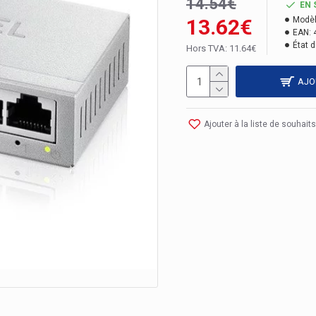
14.54€
EN 
13.62€
Modèl
EAN:
État d
Hors TVA: 11.64€
AJO
Ajouter à la liste de souhaits