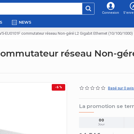
Connexion
S'enre
S
NEWS
V5-EU0101F commutateur réseau Non-géré L2 Gigabit Ethernet (10/100/1000)
commutateur réseau Non-géré
-6 %
Basé sur 0 avis
La promotion se ter
00
Jour