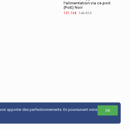
l'alimentation via ce port
(PoE) Noir
131.16€
146.81€
uvoir apporter des perfectionnements. En poursuivant votre
OK