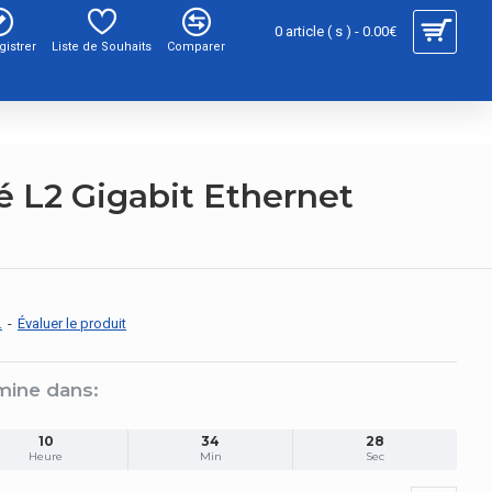
0 article ( s ) - 0.00€
gistrer
Liste de Souhaits
Comparer
 L2 Gigabit Ethernet
.
-
Évaluer le produit
mine dans:
10
34
27
Heure
Min
Sec