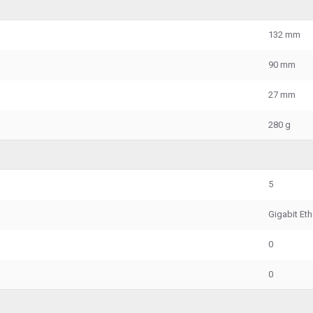
132 mm
90 mm
27 mm
280 g
5
Gigabit Et
0
0