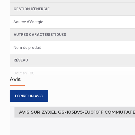
GESTION D'ÉNERGIE
Source d'énergie
AUTRES CARACTÉRISTIQUES
Nom du produit
RÉSEAU
Soutien 10G
Avis
TRANSMITION DES DONNÉES
ÉCRIRE UN AVIS
Taux de transfert
AVIS SUR ZYXEL GS-105BV5-EU0101F COMMUTATE
RÉSEAU
Standards réseau