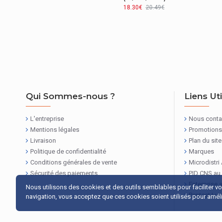
18.30€
20.49€
ANTENNE
Qualité de service (QoS)
REPRÉSENTATION / RÉALISATION
Empilable
Qui Sommes-nous ?
Liens Ut
L'entreprise
Nous conta
Mentions légales
Promotions
Livraison
Plan du site
Politique de confidentialité
Marques
Conditions générales de vente
Microdistri
Sécurité des paiements
PID CNS au
Enterprise 
Nous utilisons des cookies et des outils semblables pour faciliter v
Pentest Lu
navigation, vous acceptez que ces cookies soient utilisés pour amélio