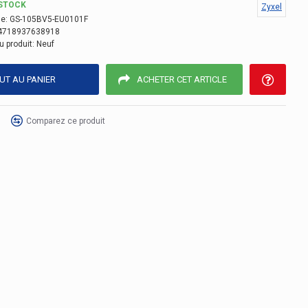
STOCK
Zyxel
e:
GS-105BV5-EU0101F
4718937638918
u produit:
Neuf
UT AU PANIER
ACHETER CET ARTICLE
Comparez ce produit