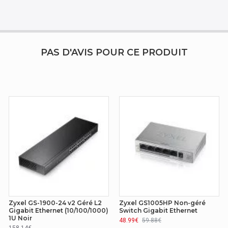
2000 entré
10 Gbit/s
PAS D'AVIS POUR CE PRODUIT
Oui
L2
Non-géré
Non
Non
Zyxel GS-1900-24 v2 Géré L2
Zyxel GS1005HP Non-géré
Gigabit Ethernet (10/100/1000)
Switch Gigabit Ethernet
1U Noir
48.99€
59.88€
Oui
158.14€