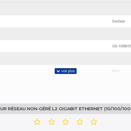
Secteur
GS-105BV5
Non
7,4 Mpps
UR RÉSEAU NON-GÉRÉ L2 GIGABIT ETHERNET (10/100/100
IEEE 802.3,