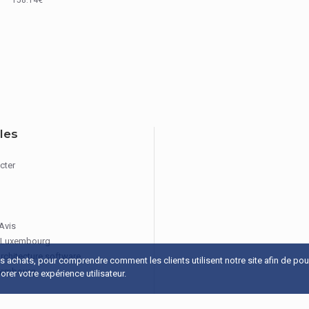
Oui
Non
iles
cter
 Avis
 Luxembourg
architecture software
os achats, pour comprendre comment les clients utilisent notre site afin de po
xembourg
rer votre expérience utilisateur.