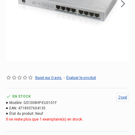
Basé sur 0 avis.
-
Évaluer le produit
EN STOCK
Zyxel
Modèle:
GS1008HP-EU0101F
EAN:
4718937604135
État du produit:
Neuf
Il ne reste plus que 1 exemplaire(s) en stock.