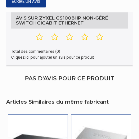
ÉCRIRE UN AVIS
Connecteur d'alimentation
DC-in jack
AVIS SUR ZYXEL GS1008HP NON-GÉRÉ
Autres caractéristiques
SWITCH GIGABIT ETHERNET
Nom du produit
GS1008HP
Emballage
Total des commentaires (0)
Cliquez ici pour ajouter un avis pour ce produit
Càbles inclus
Secteur
Largeur de l'emballage
256 mm
PAS D'AVIS POUR CE PRODUIT
Profondeur de l'emballage
132 mm
Hauteur de l'emballage
78 mm
Articles Similaires du même fabricant
Poids du paquet
1,26 kg
Design
Voyants
PoE, Énergie