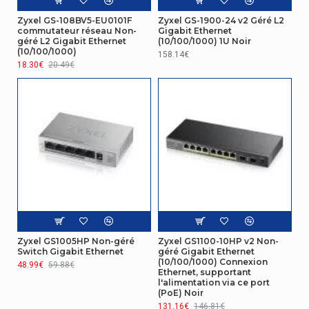
Support de trames étendues
Oui
Zyxel GS-108BV5-EU0101F
Zyxel GS-1900-24 v2 Géré L2
(Jumbo Frames)
commutateur réseau Non-
Gigabit Ethernet
géré L2 Gigabit Ethernet
(10/100/1000) 1U Noir
Transmition des données
(10/100/1000)
158.14€
18.30€
20.49€
Capacité de commutation
16 Gbit/s
Enregistrement-et-réémission
Oui
Trames géantes
9000
Gestion d'énergie
Consommation (max)
72 W
Alimentation Electrique
Zyxel GS1005HP Non-géré
Zyxel GS1100-10HP v2 Non-
Switch Gigabit Ethernet
géré Gigabit Ethernet
Bloc d'alimentation inclus
Oui
(10/100/1000) Connexion
48.99€
59.88€
Ethernet, supportant
l'alimentation via ce port
Caractéristiques de gestion
(PoE) Noir
131.16€
146.81€