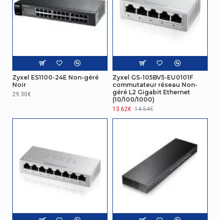
Autres caractéristiques
Adaptateur secteur fourni
Oui
Guide de démarrage rapide
Oui
Zyxel ES1100-24E Non-géré
Zyxel GS-105BV5-EU0101F
Réseau
Noir
commutateur réseau Non-
géré L2 Gigabit Ethernet
29.30€
(10/100/1000)
Soutien 10G
Non
13.62€
14.54€
Auto MDI/MDI-X
Oui
Réseau
IEEE 802.3,IEEE
Standards réseau
802.3ab,IEEE 802.3u,IEEE
802.3x
Assistance contrôle des flux
Oui