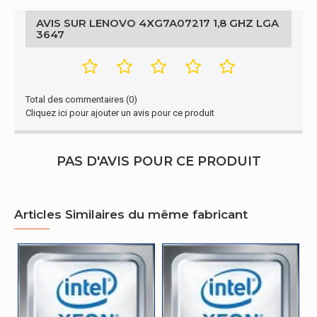
Enveloppe thermique (TDP, Thermal
85 W
Design Power)
AVIS SUR LENOVO 4XG7A07217 1,8 GHZ LGA
3647
Mémoire vive
Mémoire interne maximum prise en charge
768 Go
par le processeur
Total des commentaires (0)
Cliquez ici pour ajouter un avis pour ce produit
Types de mémoires pris en charge par le
DDR4-SDRAM
processeur
PAS D'AVIS POUR CE PRODUIT
Vitesses d'horloge de mémoire prises en
2400 MHz
charge par le proce
Canaux de mémoire pris en charge par le
Héxa
Articles Similaires du même fabricant
processeur
ECC pris en charge par le processeur
Oui
Autres caractéristiques
Nom du produit
4XG7A07217