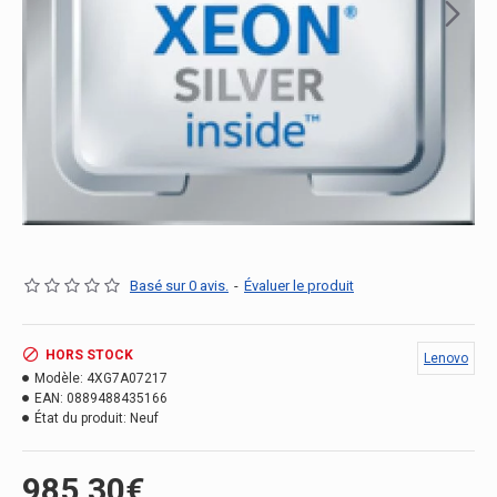
Basé sur 0 avis.
-
Évaluer le produit
HORS STOCK
Lenovo
Modèle:
4XG7A07217
EAN:
0889488435166
État du produit:
Neuf
985.30€