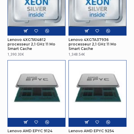
Autres caractéristiques
Lithographie du processeur
14 nm
Conditions environnementales
Lenovo 4XG7A14812
Lenovo 4XG7A37936
processeur 2,1 GHz 11 Mo
processeur 2,1 GHz 11 Mo
Tcase
77 °C
Smart Cache
Smart Cache
1,390.30€
1,348.54€
Processeur particularités
Technologie Speed Shift d'Intel®
Oui
Technologie de vitalisation d'Intel® (VT-x)
Oui
caractéristiques
Nombre maximum de voies PCI Express
48
AVX,AVX 2.0,AVX-
Set d'instructions pris en charge
512,SSE4.2
Lenovo AMD EPYC 9124
Lenovo AMD EPYC 9254