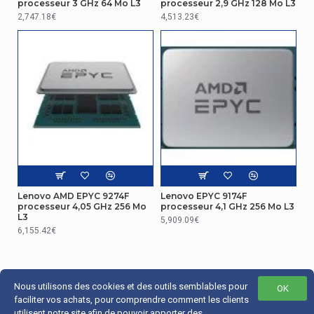
processeur 3 GHz 64 Mo L3
processeur 2,9 GHz 128 Mo L3
Les options intégrées disponibles
Non
2,747.18€
4,513.23€
Connecteurs d'extension
Version des emplacements PCI Express
3.0
Graphique
Adaptateur graphique intégré
Non
Processeur particularités
Intel® Optane? Memory Ready
Non
Lenovo AMD EPYC 9274F
Lenovo EPYC 9174F
processeur 4,05 GHz 256 Mo
processeur 4,1 GHz 256 Mo L3
L3
5,909.09€
Processeur particularités
6,155.42€
Taille de l'emballage du processeur
76 x 56.5
Processeur particularités
Nous utilisons des cookies et des outils semblables pour
OK
faciliter vos achats, pour comprendre comment les clients
utilisent notre site afin de pouvoir apporter des