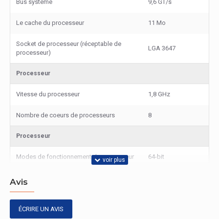
Bus système
9,6 GT/s
Le cache du processeur
11 Mo
Socket de processeur (réceptable de
LGA 3647
processeur)
Processeur
Vitesse du processeur
1,8 GHz
Nombre de coeurs de processeurs
8
Processeur
Modes de fonctionnement du processeur
64-bit
Nom de code du processeur
Skylake
Avis
Processeur
ÉCRIRE UN AVIS