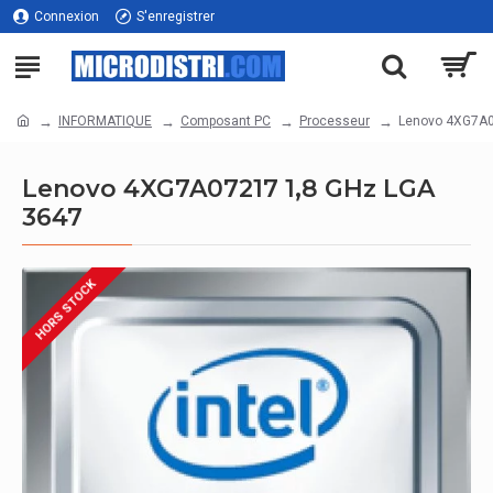
Connexion
S'enregistrer
INFORMATIQUE
Composant PC
Processeur
Lenovo 4XG7A0
Lenovo 4XG7A07217 1,8 GHz LGA
3647
HORS STOCK